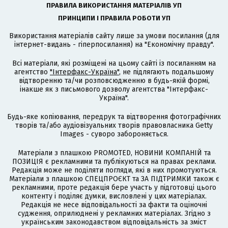
ПРАВИЛА ВИКОРИСТАННЯ МАТЕРІАЛІВ УП
ПРИНЦИПИ І ПРАВИЛА РОБОТИ УП
Використання матеріалів сайту лише за умови посилання (для
інтернет-видань - гіперпосилання) на "Економічну правду".
Всі матеріали, які розміщені на цьому сайті із посиланням на
агентство
"Інтерфакс-Україна"
, не підлягають подальшому
відтворенню та/чи розповсюдженню в будь-якій формі,
інакше як з письмового дозволу агентства "Інтерфакс-
Україна".
Будь-яке копіювання, передрук та відтворення фотографічних
творів та/або аудіовізуальних творів правовласника Getty
Images - суворо забороняється.
Матеріали з плашкою PROMOTED, НОВИНИ КОМПАНІЙ та
ПОЗИЦІЯ є рекламними та публікуються на правах реклами.
Редакція може не поділяти погляди, які в них промотуються.
Матеріали з плашкою СПЕЦПРОЄКТ та ЗА ПІДТРИМКИ також є
рекламними, проте редакція бере участь у підготовці цього
контенту і поділяє думки, висловлені у цих матеріалах.
Редакція не несе відповідальності за факти та оціночні
судження, оприлюднені у рекламних матеріалах. Згідно з
українським законодавством відповідальність за зміст