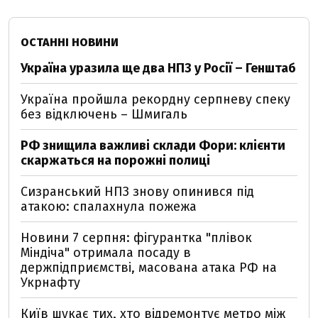
ОСТАННІ НОВИНИ
Україна уразила ще два НПЗ у Росії – Генштаб
Україна пройшла рекордну серпневу спеку
без відключень – Шмигаль
РФ знищила важливі склади Фори: клієнти
скаржаться на порожні полиці
Сизранський НПЗ знову опинився під
атакою: спалахнула пожежа
Новини 7 серпня: фігурантка "плівок
Міндіча" отримала посаду в
держпідприємстві, масована атака РФ на
Укрнафту
Київ шукає тих, хто відремонтує метро між