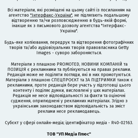
Всі матеріали, які розміщені на цьому сайті із посиланням на
агентство
"Інтерфакс-Україна"
, не підлягають подальшому
відтворенню та/чи розповсюдженню в будь-якій формі,
інакше як з письмового дозволу агентства "Інтерфакс-
Україна".
Будь-яке копіювання, передрук та відтворення фотографічних
творів та/або аудіовізуальних творів правовласника Getty
Images - суворо забороняється.
Матеріали з плашкою PROMOTED, НОВИНИ КОМПАНІЙ та
ПОЗИЦІЯ є рекламними та публікуються на правах реклами.
Редакція може не поділяти погляди, які в них промотуються.
Матеріали з плашкою СПЕЦПРОЄКТ та ЗА ПІДТРИМКИ також є
рекламними, проте редакція бере участь у підготовці цього
контенту і поділяє думки, висловлені у цих матеріалах.
Редакція не несе відповідальності за факти та оціночні
судження, оприлюднені у рекламних матеріалах. Згідно з
українським законодавством відповідальність за зміст
реклами несе рекламодавець.
Cубєкт у сфері онлайн-медіа; ідентифікатор медіа - R40-02163.
ТОВ "УП Медіа Плюс"