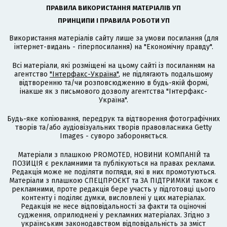
ПРАВИЛА ВИКОРИСТАННЯ МАТЕРІАЛІВ УП
ПРИНЦИПИ І ПРАВИЛА РОБОТИ УП
Використання матеріалів сайту лише за умови посилання (для
інтернет-видань - гіперпосилання) на "Економічну правду".
Всі матеріали, які розміщені на цьому сайті із посиланням на
агентство
"Інтерфакс-Україна"
, не підлягають подальшому
відтворенню та/чи розповсюдженню в будь-якій формі,
інакше як з письмового дозволу агентства "Інтерфакс-
Україна".
Будь-яке копіювання, передрук та відтворення фотографічних
творів та/або аудіовізуальних творів правовласника Getty
Images - суворо забороняється.
Матеріали з плашкою PROMOTED, НОВИНИ КОМПАНІЙ та
ПОЗИЦІЯ є рекламними та публікуються на правах реклами.
Редакція може не поділяти погляди, які в них промотуються.
Матеріали з плашкою СПЕЦПРОЄКТ та ЗА ПІДТРИМКИ також є
рекламними, проте редакція бере участь у підготовці цього
контенту і поділяє думки, висловлені у цих матеріалах.
Редакція не несе відповідальності за факти та оціночні
судження, оприлюднені у рекламних матеріалах. Згідно з
українським законодавством відповідальність за зміст