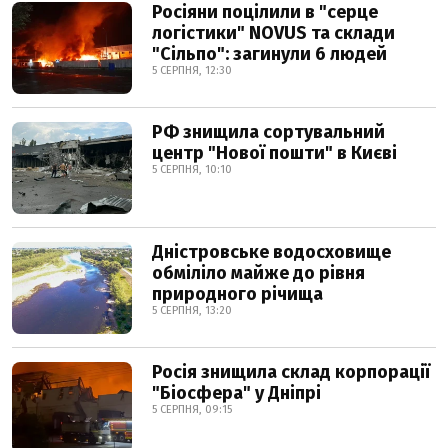
Росіяни поцілили в "серце
логістики" NOVUS та склади
"Сільпо": загинули 6 людей
5 СЕРПНЯ, 12:30
РФ знищила сортувальний
центр "Нової пошти" в Києві
5 СЕРПНЯ, 10:10
Дністровське водосховище
обміліло майже до рівня
природного річища
5 СЕРПНЯ, 13:20
Росія знищила склад корпорації
"Біосфера" у Дніпрі
5 СЕРПНЯ, 09:15