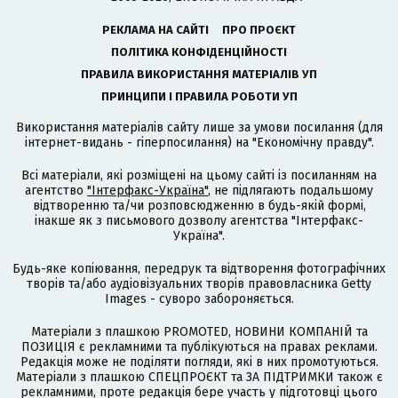
РЕКЛАМА НА САЙТІ
ПРО ПРОЄКТ
ПОЛІТИКА КОНФІДЕНЦІЙНОСТІ
ПРАВИЛА ВИКОРИСТАННЯ МАТЕРІАЛІВ УП
ПРИНЦИПИ І ПРАВИЛА РОБОТИ УП
Використання матеріалів сайту лише за умови посилання (для
інтернет-видань - гіперпосилання) на "Економічну правду".
Всі матеріали, які розміщені на цьому сайті із посиланням на
агентство
"Інтерфакс-Україна"
, не підлягають подальшому
відтворенню та/чи розповсюдженню в будь-якій формі,
інакше як з письмового дозволу агентства "Інтерфакс-
Україна".
Будь-яке копіювання, передрук та відтворення фотографічних
творів та/або аудіовізуальних творів правовласника Getty
Images - суворо забороняється.
Матеріали з плашкою PROMOTED, НОВИНИ КОМПАНІЙ та
ПОЗИЦІЯ є рекламними та публікуються на правах реклами.
Редакція може не поділяти погляди, які в них промотуються.
Матеріали з плашкою СПЕЦПРОЄКТ та ЗА ПІДТРИМКИ також є
рекламними, проте редакція бере участь у підготовці цього