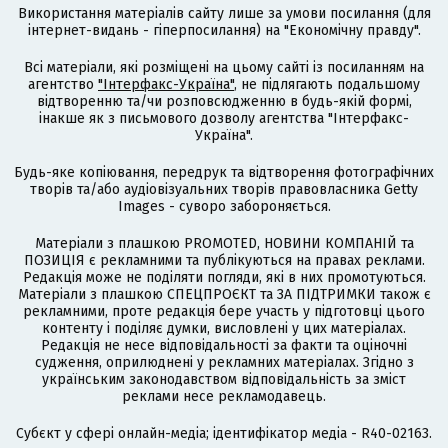
Використання матеріалів сайту лише за умови посилання (для
інтернет-видань - гіперпосилання) на "Економічну правду".
Всі матеріали, які розміщені на цьому сайті із посиланням на
агентство
"Інтерфакс-Україна"
, не підлягають подальшому
відтворенню та/чи розповсюдженню в будь-якій формі,
інакше як з письмового дозволу агентства "Інтерфакс-
Україна".
Будь-яке копіювання, передрук та відтворення фотографічних
творів та/або аудіовізуальних творів правовласника Getty
Images - суворо забороняється.
Матеріали з плашкою PROMOTED, НОВИНИ КОМПАНІЙ та
ПОЗИЦІЯ є рекламними та публікуються на правах реклами.
Редакція може не поділяти погляди, які в них промотуються.
Матеріали з плашкою СПЕЦПРОЄКТ та ЗА ПІДТРИМКИ також є
рекламними, проте редакція бере участь у підготовці цього
контенту і поділяє думки, висловлені у цих матеріалах.
Редакція не несе відповідальності за факти та оціночні
судження, оприлюднені у рекламних матеріалах. Згідно з
українським законодавством відповідальність за зміст
реклами несе рекламодавець.
Cубєкт у сфері онлайн-медіа; ідентифікатор медіа - R40-02163.