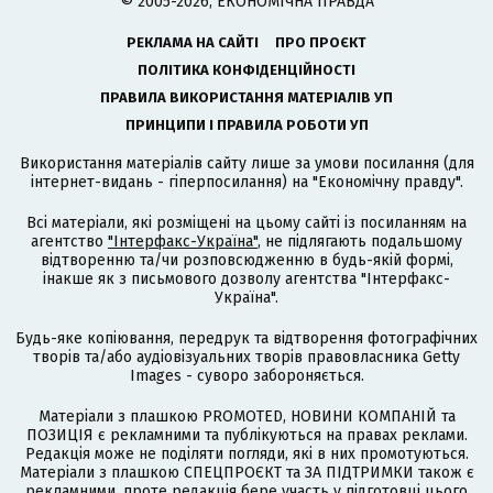
© 2005-2026, ЕКОНОМІЧНА ПРАВДА
РЕКЛАМА НА САЙТІ
ПРО ПРОЄКТ
ПОЛІТИКА КОНФІДЕНЦІЙНОСТІ
ПРАВИЛА ВИКОРИСТАННЯ МАТЕРІАЛІВ УП
ПРИНЦИПИ І ПРАВИЛА РОБОТИ УП
Використання матеріалів сайту лише за умови посилання (для
інтернет-видань - гіперпосилання) на "Економічну правду".
Всі матеріали, які розміщені на цьому сайті із посиланням на
агентство
"Інтерфакс-Україна"
, не підлягають подальшому
відтворенню та/чи розповсюдженню в будь-якій формі,
інакше як з письмового дозволу агентства "Інтерфакс-
Україна".
Будь-яке копіювання, передрук та відтворення фотографічних
творів та/або аудіовізуальних творів правовласника Getty
Images - суворо забороняється.
Матеріали з плашкою PROMOTED, НОВИНИ КОМПАНІЙ та
ПОЗИЦІЯ є рекламними та публікуються на правах реклами.
Редакція може не поділяти погляди, які в них промотуються.
Матеріали з плашкою СПЕЦПРОЄКТ та ЗА ПІДТРИМКИ також є
рекламними, проте редакція бере участь у підготовці цього