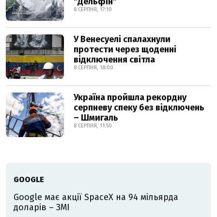
"Дельфін"
8 СЕРПНЯ, 17:10
У Венесуелі спалахнули
протести через щоденні
відключення світла
8 СЕРПНЯ, 18:00
Україна пройшла рекордну
серпневу спеку без відключень
– Шмигаль
8 СЕРПНЯ, 11:50
GOOGLE
Google має акції SpaceX на 94 мільярда
доларів – ЗМІ