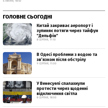
6 ЛИПНЯ, 18:50
ГОЛОВНЕ СЬОГОДНІ
Китай закриває аеропорт і
зупиняє потяги через тайфун
"Дельфін"
8 СЕРПНЯ, 17:10
В Одесі проблеми з водою та
звʼязком після обстрілу
9 СЕРПНЯ, 11:00
У Венесуелі спалахнули
протести через щоденні
відключення світла
8 СЕРПНЯ, 18:00