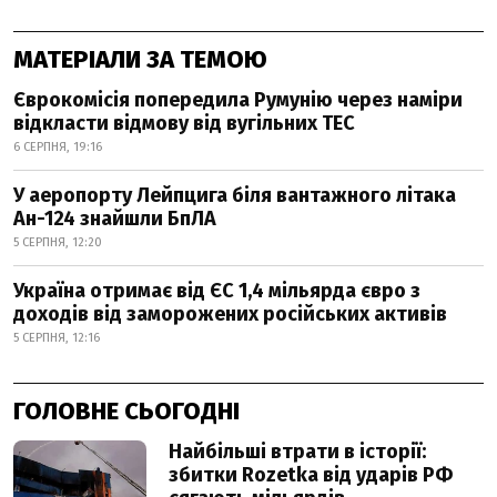
МАТЕРІАЛИ ЗА ТЕМОЮ
Єврокомісія попередила Румунію через наміри
відкласти відмову від вугільних ТЕС
6 СЕРПНЯ, 19:16
У аеропорту Лейпцига біля вантажного літака
Ан-124 знайшли БпЛА
5 СЕРПНЯ, 12:20
Україна отримає від ЄС 1,4 мільярда євро з
доходів від заморожених російських активів
5 СЕРПНЯ, 12:16
ГОЛОВНЕ СЬОГОДНІ
Найбільші втрати в історії:
збитки Rozetka від ударів РФ