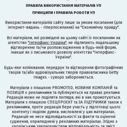
ПРАВИЛА ВИКОРИСТАННЯ МАТЕРІАЛІВ УП
ПРИНЦИПИ І ПРАВИЛА РОБОТИ УП
Використання матеріалів сайту лише за умови посилання (для
інтернет-видань - гіперпосилання) на "Економічну правду".
Всі матеріали, які розміщені на цьому сайті із посиланням на
агентство
"Інтерфакс-Україна"
, не підлягають подальшому
відтворенню та/чи розповсюдженню в будь-якій формі,
інакше як з письмового дозволу агентства "Інтерфакс-
Україна".
Будь-яке копіювання, передрук та відтворення фотографічних
творів та/або аудіовізуальних творів правовласника Getty
Images - суворо забороняється.
Матеріали з плашкою PROMOTED, НОВИНИ КОМПАНІЙ та
ПОЗИЦІЯ є рекламними та публікуються на правах реклами.
Редакція може не поділяти погляди, які в них промотуються.
Матеріали з плашкою СПЕЦПРОЄКТ та ЗА ПІДТРИМКИ також є
рекламними, проте редакція бере участь у підготовці цього
контенту і поділяє думки, висловлені у цих матеріалах.
Редакція не несе відповідальності за факти та оціночні
судження, оприлюднені у рекламних матеріалах. Згідно з
українським законодавством відповідальність за зміст