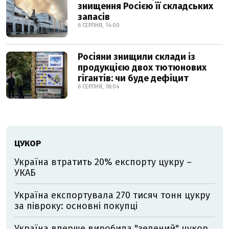
знищення Росією її складських
запасів
6 СЕРПНЯ, 14:00
Росіяни знищили склади із
продукцією двох тютюнових
гігантів: чи буде дефіцит
6 СЕРПНЯ, 18:04
ЦУКОР
Україна втратить 20% експорту цукру –
УКАБ
Україна експортувала 270 тисяч тонн цукру
за півроку: основні покупці
Україна вперше виробила "зелений" цукор