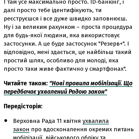
І там усе максимально просто. ІD-банкінг, і
далі просто тебе ідентифікують, ти
реєструєшся і все дуже швидко заповнюєш.
Ну і за великим рахунком – проста процедура
для будь-якої людини, яка використовує
застосунки. А це буде застосунок "Резерв+". І
відповідно, мені здається, це найбільш такий
простий шлях, особливо для молоді, яка
просто таки живе фактично у смартфонах".
Читайте також:
"Нові правила мобілізації. Що
передбачає ухвалений Радою закон"
Передісторія:
Верховна Рада 11 квітня
ухвалила
закон
про вдосконалення окремих питань
мобілізації, військового обліку та