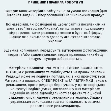
ПРИНЦИПИ І ПРАВИЛА РОБОТИ УП
Використання матеріалів сайту лише за умови посилання (для
інтернет-видань - гіперпосилання) на "Економічну правду".
Всі матеріали, які розміщені на цьому сайті із посиланням на
агентство
"Інтерфакс-Україна"
, не підлягають подальшому
відтворенню та/чи розповсюдженню в будь-якій формі,
інакше як з письмового дозволу агентства "Інтерфакс-
Україна".
Будь-яке копіювання, передрук та відтворення фотографічних
творів та/або аудіовізуальних творів правовласника Getty
Images - суворо забороняється.
Матеріали з плашкою PROMOTED, НОВИНИ КОМПАНІЙ та
ПОЗИЦІЯ є рекламними та публікуються на правах реклами.
Редакція може не поділяти погляди, які в них промотуються.
Матеріали з плашкою СПЕЦПРОЄКТ та ЗА ПІДТРИМКИ також є
рекламними, проте редакція бере участь у підготовці цього
контенту і поділяє думки, висловлені у цих матеріалах.
Редакція не несе відповідальності за факти та оціночні
судження, оприлюднені у рекламних матеріалах. Згідно з
українським законодавством відповідальність за зміст
реклами несе рекламодавець.