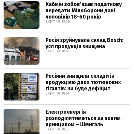
Кабмін зобовʼязав податкову
передати Міноборони дані
чоловіків 18-60 років
6 СЕРПНЯ, 19:39
Росія зруйнувала склад Bosch:
уся продукція знищена
6 СЕРПНЯ, 10:50
Росіяни знищили склади із
продукцією двох тютюнових
гігантів: чи буде дефіцит
6 СЕРПНЯ, 18:04
Електроенергія
розподілятиметься за новим
принципом – Шмигаль
6 СЕРПНЯ, 18:23