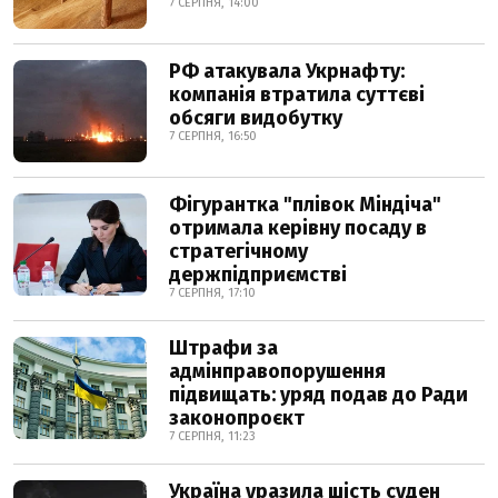
7 СЕРПНЯ, 14:00
РФ атакувала Укрнафту:
компанія втратила суттєві
обсяги видобутку
7 СЕРПНЯ, 16:50
Фігурантка "плівок Міндіча"
отримала керівну посаду в
стратегічному
держпідприємстві
7 СЕРПНЯ, 17:10
Штрафи за
адмінправопорушення
підвищать: уряд подав до Ради
законопроєкт
7 СЕРПНЯ, 11:23
Україна уразила шість суден