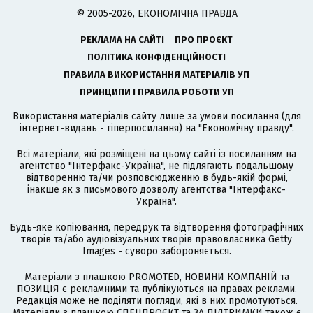
© 2005-2026, ЕКОНОМІЧНА ПРАВДА
РЕКЛАМА НА САЙТІ
ПРО ПРОЄКТ
ПОЛІТИКА КОНФІДЕНЦІЙНОСТІ
ПРАВИЛА ВИКОРИСТАННЯ МАТЕРІАЛІВ УП
ПРИНЦИПИ І ПРАВИЛА РОБОТИ УП
Використання матеріалів сайту лише за умови посилання (для
інтернет-видань - гіперпосилання) на "Економічну правду".
Всі матеріали, які розміщені на цьому сайті із посиланням на
агентство
"Інтерфакс-Україна"
, не підлягають подальшому
відтворенню та/чи розповсюдженню в будь-якій формі,
інакше як з письмового дозволу агентства "Інтерфакс-
Україна".
Будь-яке копіювання, передрук та відтворення фотографічних
творів та/або аудіовізуальних творів правовласника Getty
Images - суворо забороняється.
Матеріали з плашкою PROMOTED, НОВИНИ КОМПАНІЙ та
ПОЗИЦІЯ є рекламними та публікуються на правах реклами.
Редакція може не поділяти погляди, які в них промотуються.
Матеріали з плашкою СПЕЦПРОЄКТ та ЗА ПІДТРИМКИ також є