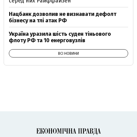
серед них Райффайзен
Нацбанк дозволив не визнавати дефолт
бізнесу на тлі атак РФ
Україна уразила шість суден тіньового
флоту РФ та 10 енерговузлів
ВСІ НОВИНИ