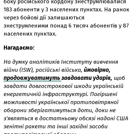
боку російського кордону знеструмлювалися
183 абоненти у 3 населених пунктах. На ранок
через бойові дії залишаються
знеструмленими понад 6 тисяч абонентів у 87
населених пунктах.
Нагадаємо:
На думку аналітиків
Інституту вивчення
війни (ISW), російські війська,
ймовірно,
продовжуватимуть
завдавати ударів,
щоб
завдати довгострокової шкоди українській
енергетичній інфраструктурі. Погіршені
можливості української протиповітряної
оборони зберігатимуться доти, доки не
з'являться в достатньому обсязі надані США
зенітні ракети та інші західні засоби