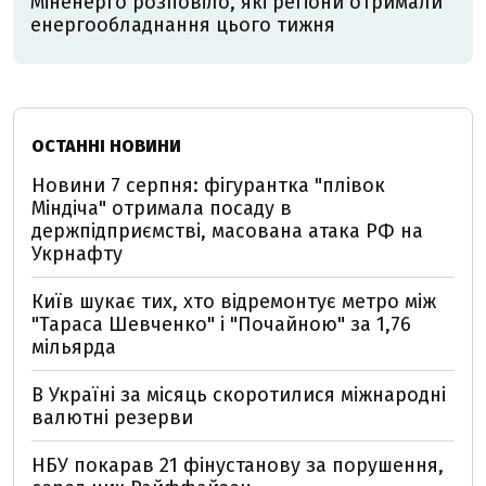
Міненерго розповіло, які регіони отримали
енергообладнання цього тижня
ОСТАННІ НОВИНИ
Новини 7 серпня: фігурантка "плівок
Міндіча" отримала посаду в
держпідприємстві, масована атака РФ на
Укрнафту
Київ шукає тих, хто відремонтує метро між
"Тараса Шевченко" і "Почайною" за 1,76
мільярда
В Україні за місяць скоротилися міжнародні
валютні резерви
НБУ покарав 21 фінустанову за порушення,