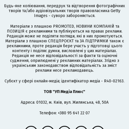
Будь-яке копіювання, передрук та відтворення фотографічних
творів та/або аудіовізуальних творів правовласника Getty
Images - суворо забороняється.
Матеріали з плашкою PROMOTED, НОВИНИ КОМПАНІЙ та
ПОЗИЦІЯ є рекламними та публікуються на правах реклами.
Редакція може не поділяти погляди, які в них промотуються.
Матеріали з плашкою СПЕЦПРОЄКТ та ЗА ПІДТРИМКИ також є
рекламними, проте редакція бере участь у підготовці цього
контенту і поділяє думки, висловлені у цих матеріалах.
Редакція не несе відповідальності за факти та оціночні
судження, оприлюднені у рекламних матеріалах. Згідно з
українським законодавством відповідальність за зміст
реклами несе рекламодавець.
Cубєкт у сфері онлайн-медіа; ідентифікатор медіа - R40-02163.
ТОВ "УП Медіа Плюс"
Адреса: 01032, м. Київ, вул. Жилянська, 48, 50А
Телефон: +380 95 641 22 07