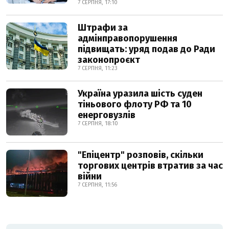
7 СЕРПНЯ, 17:10
Штрафи за
адмінправопорушення
підвищать: уряд подав до Ради
законопроєкт
7 СЕРПНЯ, 11:23
Україна уразила шість суден
тіньового флоту РФ та 10
енерговузлів
7 СЕРПНЯ, 18:10
"Епіцентр" розповів, скільки
торгових центрів втратив за час
війни
7 СЕРПНЯ, 11:56