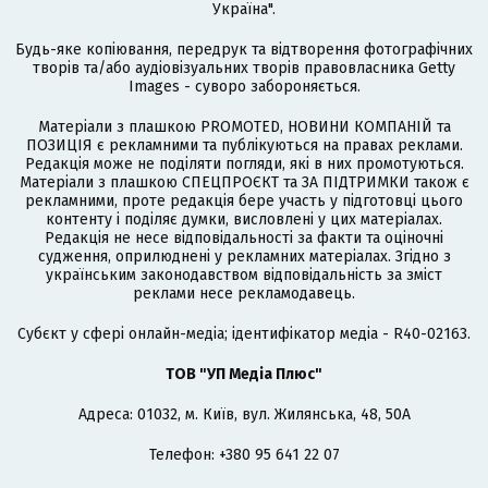
Україна".
Будь-яке копіювання, передрук та відтворення фотографічних
творів та/або аудіовізуальних творів правовласника Getty
Images - суворо забороняється.
Матеріали з плашкою PROMOTED, НОВИНИ КОМПАНІЙ та
ПОЗИЦІЯ є рекламними та публікуються на правах реклами.
Редакція може не поділяти погляди, які в них промотуються.
Матеріали з плашкою СПЕЦПРОЄКТ та ЗА ПІДТРИМКИ також є
рекламними, проте редакція бере участь у підготовці цього
контенту і поділяє думки, висловлені у цих матеріалах.
Редакція не несе відповідальності за факти та оціночні
судження, оприлюднені у рекламних матеріалах. Згідно з
українським законодавством відповідальність за зміст
реклами несе рекламодавець.
Cубєкт у сфері онлайн-медіа; ідентифікатор медіа - R40-02163.
ТОВ "УП Медіа Плюс"
Адреса: 01032, м. Київ, вул. Жилянська, 48, 50А
Телефон: +380 95 641 22 07