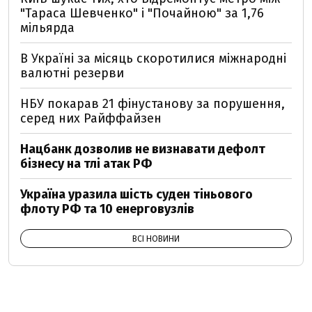
"Тараса Шевченко" і "Почайною" за 1,76
мільярда
В Україні за місяць скоротилися міжнародні
валютні резерви
НБУ покарав 21 фінустанову за порушення,
серед них Райффайзен
Нацбанк дозволив не визнавати дефолт
бізнесу на тлі атак РФ
Україна уразила шість суден тіньового
флоту РФ та 10 енерговузлів
ВСІ НОВИНИ