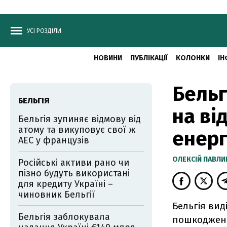
УСІ РОЗДІЛИ
НОВИНИ
ПУБЛІКАЦІЇ
КОЛОНКИ
ІН
Бельг
БЕЛЬГІЯ
на ві
Бельгія зупиняє відмову від
атому та викуповує свої ж
енерг
АЕС у французів
ОЛЕКСІЙ ПАВЛ
Російські активи рано чи
пізно будуть використані
для кредиту Україні –
чиновник Бельгії
Бельгія вид
Бельгія заблокувала
пошкодженої