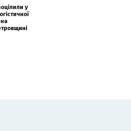
поцілили у
огістичної
 на
етровщині