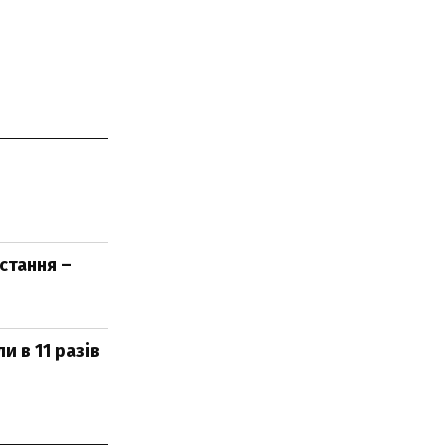
стання –
 в 11 разів