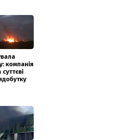
увала
: компанія
 суттєві
идобутку