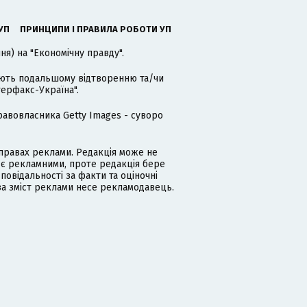
УП
ПРИНЦИПИ І ПРАВИЛА РОБОТИ УП
я) на "Економічну правду".
гають подальшому відтворенню та/чи
терфакс-Україна".
равовласника Getty Images - суворо
равах реклами. Редакція може не
 є рекламними, проте редакція бере
дповідальності за факти та оціночні
за зміст реклами несе рекламодавець.