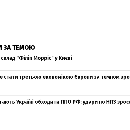
И ЗА ТЕМОЮ
склад "Філіп Морріс" у Києві
е стати третьою економікою Європи за темпом зро
ають Україні обходити ППО РФ: удари по НПЗ зросли