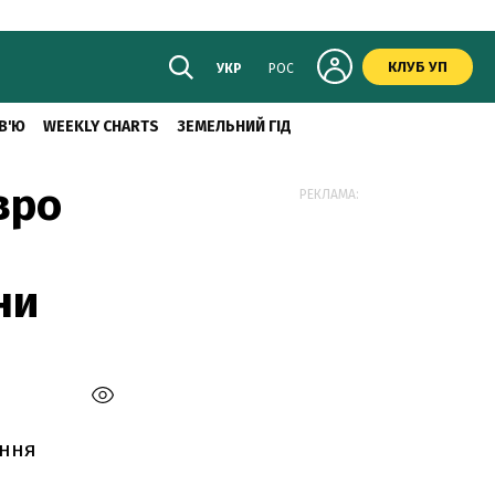
КЛУБ УП
УКР
РОС
В'Ю
WEEKLY CHARTS
ЗЕМЕЛЬНИЙ ГІД
вро
РЕКЛАМА:
ни
ення