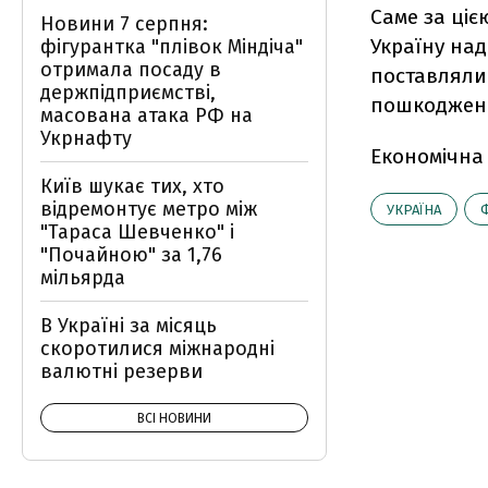
Саме за ціє
Новини 7 серпня:
Україну над
фігурантка "плівок Міндіча"
отримала посаду в
поставляли
держпідприємстві,
пошкоджено
масована атака РФ на
Укрнафту
Економічна
Київ шукає тих, хто
відремонтує метро між
УКРАЇНА
"Тараса Шевченко" і
"Почайною" за 1,76
мільярда
В Україні за місяць
скоротилися міжнародні
валютні резерви
ВСІ НОВИНИ