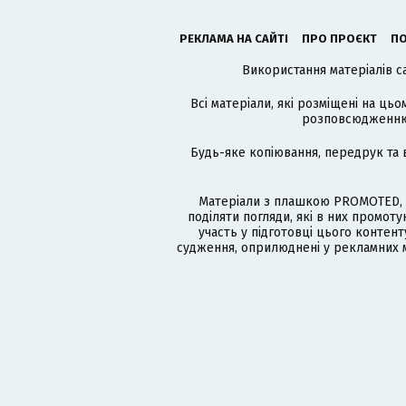
РЕКЛАМА НА САЙТІ
ПРО ПРОЄКТ
ПО
Використання матеріалів с
Всі матеріали, які розміщені на цьо
розповсюдженню в
Будь-яке копіювання, передрук та 
Матеріали з плашкою PROMOTED, 
поділяти погляди, які в них промо
участь у підготовці цього контенту
судження, оприлюднені у рекламних м