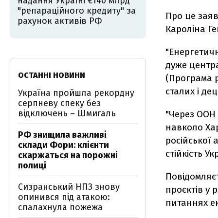
надання Україні €140 млрд
"репараційного кредиту" за
Про це заяв
рахунок активів РФ
Кароліна Г
"Енергетич
дуже центр
ОСТАННІ НОВИНИ
(Програма р
сталих і де
Україна пройшла рекордну
серпневу спеку без
відключень – Шмигаль
"Через ООН
навколо Ха
РФ знищила важливі
російської 
склади Фори: клієнти
стійкість Ук
скаржаться на порожні
полиці
Повідомляєт
Сизранський НПЗ знову
проєктів у 
опинився під атакою:
питаннях е
спалахнула пожежа