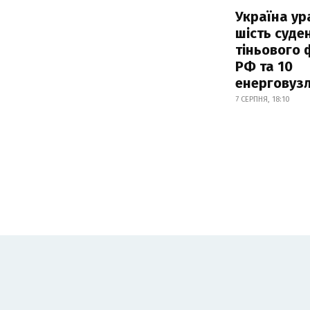
Україна ур
шість суде
тіньового 
РФ та 10
енерговузл
7 СЕРПНЯ, 18:10