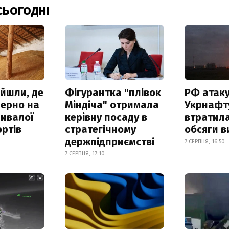
СЬОГОДНІ
айшли, де
Фігурантка "плівок
РФ атак
зерно на
Міндіча" отримала
Укрнафту
ривалої
керівну посаду в
втратила
ртів
стратегічному
обсяги в
держпідприємстві
7 СЕРПНЯ, 16:50
7 СЕРПНЯ, 17:10