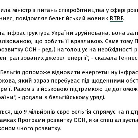
ила міністр з питань співробітництва у сфері роз
еннес, повідомляє бельгійський мовник
RTBF
.
на інфраструктура України зруйнована, вона за
алізованою, що робить її вразливою. Саме тому
озвитку ООН - ред.) наголошує на необхідності 
централізованих джерел енергії", - сказала Геннес
 Бельгія допоможе відновити енергетичну інфрас
ркова, який зараз перебуває під щоденними обс
армії. Разом з військовою підтримкою це допомо
раїни", - додали в бельгійському уряді.
ься, що 9 мільйонів євро Бельгія спрямує на під
рамках Програми розвитку ООН, яка спеціалізуєть
кономічного розвитку.