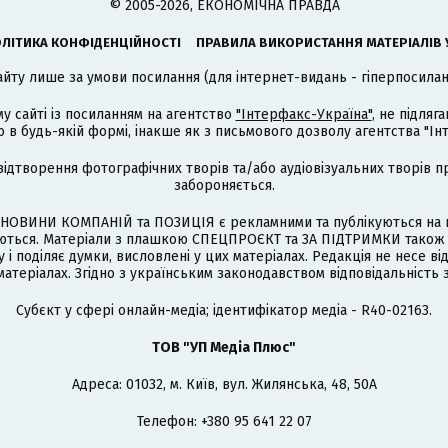
© 2005-2026, ЕКОНОМІЧНА ПРАВДА
ЛІТИКА КОНФІДЕНЦІЙНОСТІ
ПРАВИЛА ВИКОРИСТАННЯ МАТЕРІАЛІВ 
айту лише за умови посилання (для інтернет-видань - гіперпосиланн
му сайті із посиланням на агентство
"Інтерфакс-Україна"
, не підля
 будь-якій формі, інакше як з письмового дозволу агентства "Ін
відтворення фотографічних творів та/або аудіовізуальних творів п
забороняється.
НОВИНИ КОМПАНІЙ та ПОЗИЦІЯ є рекламними та публікуються на п
туються. Матеріали з плашкою СПЕЦПРОЄКТ та ЗА ПІДТРИМКИ також
 і поділяє думки, висловлені у цих матеріалах. Редакція не несе ві
атеріалах. Згідно з українським законодавством відповідальність 
Cубєкт у сфері онлайн-медіа; ідентифікатор медіа - R40-02163.
ТОВ "УП Медіа Плюс"
Адреса: 01032, м. Київ, вул. Жилянська, 48, 50А
Телефон: +380 95 641 22 07