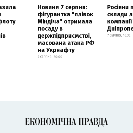
азила
Новини 7 серпня:
Росіяни 
н
фігурантка "плівок
склади л
флоту
Міндіча" отримала
компанії
посаду в
Дніпроп
ів
держпідприємстві,
7 СЕРПНЯ, 16:32
масована атака РФ
на Укрнафту
7 СЕРПНЯ, 20:00