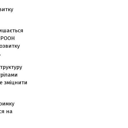
витку
лишається
 ПРООН
розвитку
.
труктуру
трілами
же зміцнити
тримку
ся на