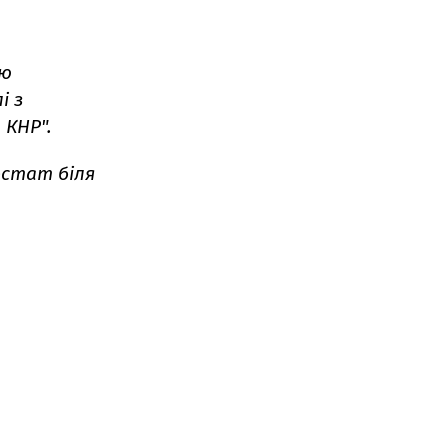
єю
і з
 КНР".
остат біля