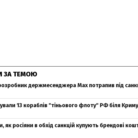
И ЗА ТЕМОЮ
розробник держмесенджера Max потрапив під санкц
ували 13 кораблів "тіньового флоту" РФ біля Криму 
и, як росіяни в обхід санкцій купують брендові кош