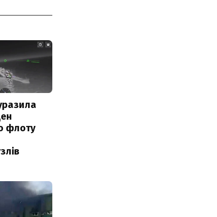
уразила
ден
о флоту
злів