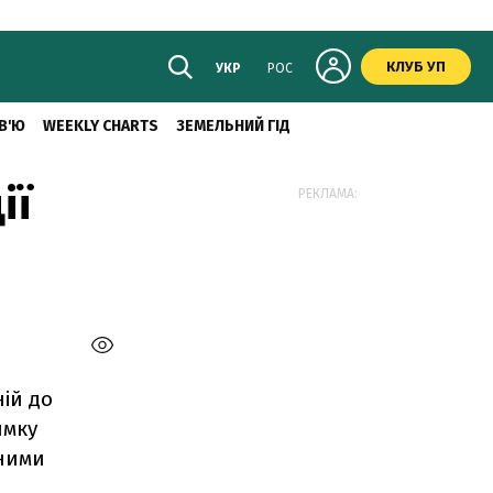
КЛУБ УП
УКР
РОС
В'Ю
WEEKLY CHARTS
ЗЕМЕЛЬНИЙ ГІД
ії
РЕКЛАМА:
ній до
имку
еними