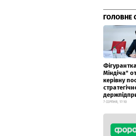
ГОЛОВНЕ 
Фігурантка
Міндіча" 
керівну по
стратегічн
держпідпр
7 СЕРПНЯ, 17:10