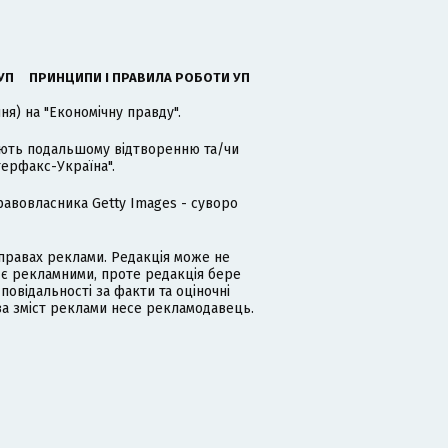
УП
ПРИНЦИПИ І ПРАВИЛА РОБОТИ УП
я) на "Економічну правду".
гають подальшому відтворенню та/чи
терфакс-Україна".
равовласника Getty Images - суворо
равах реклами. Редакція може не
 є рекламними, проте редакція бере
дповідальності за факти та оціночні
за зміст реклами несе рекламодавець.