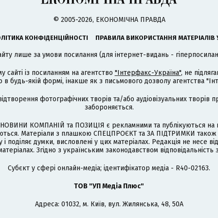
© 2005-2026, ЕКОНОМІЧНА ПРАВДА
ЛІТИКА КОНФІДЕНЦІЙНОСТІ
ПРАВИЛА ВИКОРИСТАННЯ МАТЕРІАЛІВ 
айту лише за умови посилання (для інтернет-видань - гіперпосиланн
му сайті із посиланням на агентство
"Інтерфакс-Україна"
, не підля
 будь-якій формі, інакше як з письмового дозволу агентства "Ін
відтворення фотографічних творів та/або аудіовізуальних творів п
забороняється.
НОВИНИ КОМПАНІЙ та ПОЗИЦІЯ є рекламними та публікуються на п
туються. Матеріали з плашкою СПЕЦПРОЄКТ та ЗА ПІДТРИМКИ також
 і поділяє думки, висловлені у цих матеріалах. Редакція не несе ві
атеріалах. Згідно з українським законодавством відповідальність 
Cубєкт у сфері онлайн-медіа; ідентифікатор медіа - R40-02163.
ТОВ "УП Медіа Плюс"
Адреса: 01032, м. Київ, вул. Жилянська, 48, 50А