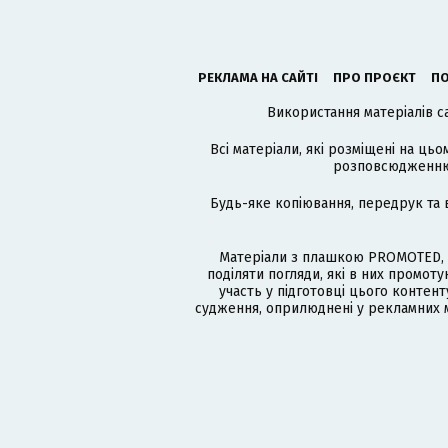
РЕКЛАМА НА САЙТІ
ПРО ПРОЄКТ
ПО
Використання матеріалів с
Всі матеріали, які розміщені на цьо
розповсюдженню в
Будь-яке копіювання, передрук та 
Матеріали з плашкою PROMOTED, 
поділяти погляди, які в них промо
участь у підготовці цього контенту
судження, оприлюднені у рекламних м