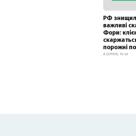
РФ знищи
важливі с
Фори: кліє
скаржатьс
порожні по
8 СЕРПНЯ, 10:40