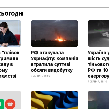
СЬОГОДНІ
 "плівок
РФ атакувала
Україна 
отримала
Укрнафту: компанія
шість су
саду в
втратила суттєві
тіньовог
ому
обсяги видобутку
РФ та 10
иємстві
енергову
7 СЕРПНЯ, 16:50
7 СЕРПНЯ, 18:10