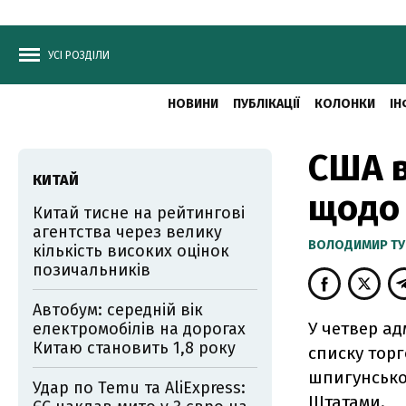
УСІ РОЗДІЛИ
НОВИНИ
ПУБЛІКАЦІЇ
КОЛОНКИ
ІН
США в
КИТАЙ
щодо 
Китай тисне на рейтингові
агентства через велику
ВОЛОДИМИР ТУ
кількість високих оцінок
позичальників
Автобум: середній вік
У четвер ад
електромобілів на дорогах
Китаю становить 1,8 року
списку торг
шпигунської
Удар по Temu та AliExpress:
Штатами.