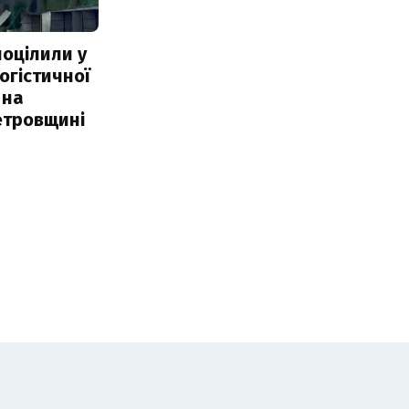
поцілили у
огістичної
 на
етровщині