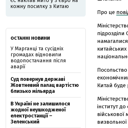
ЄС наклав мито у 3 євро на
кожну посилку з Китаю
Про це
пов
Міністерств
підрозділи 
ОСТАННІ НОВИНИ
намагалися
У Марганці та сусідніх
китайських 
громадах відновили
національно
водопостачання після
аварії
Посольство
економічним
Суд повернув державі
Жовтневий палац вартістю
Китай буде 
близько мільярда
Міністерств
В Україні не залишилося
інститут до
жодної неушкодженої
військової 
електростанції –
Зеленський
визвольної 