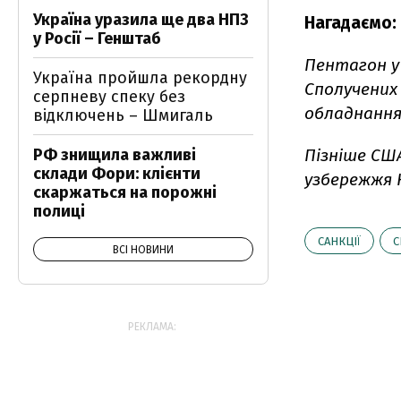
Україна уразила ще два НПЗ
Нагадаємо:
у Росії – Генштаб
Пентагон у
Україна пройшла рекордну
Сполучених 
серпневу спеку без
обладнанням
відключень – Шмигаль
РФ знищила важливі
Пізніше С
склади Фори: клієнти
узбережжя 
скаржаться на порожні
полиці
САНКЦІЇ
С
ВСІ НОВИНИ
РЕКЛАМА: