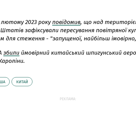
 лютому 2023 року
повідомив
, що над територі
Штатів зафіксували пересування повітряної кул
 для стеження - "запущеної, найбільш імовірно,
ША
збили
ймовірний китайський шпигунський аер
Кароліни.
ША
КИТАЙ
РЕКЛАМА: