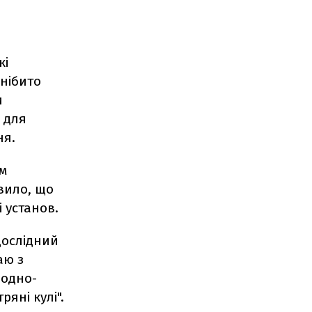
кі
 нібито
и
 для
ня.
м
явило, що
 установ.
дослідний
аю з
родно-
яні кулі".