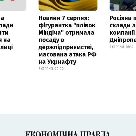
ла
Новини 7 серпня:
Росіяни 
клади
фігурантка "плівок
склади л
нти
Міндіча" отримала
компанії
я на
посаду в
Дніпроп
лиці
держпідприємстві,
7 СЕРПНЯ, 16:32
масована атака РФ
на Укрнафту
7 СЕРПНЯ, 20:00