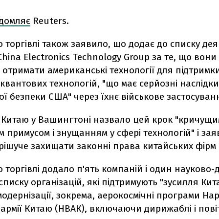
ідомляє
Reuters.
о торгівлі також заявило, що додає до списку дея
China Electronics Technology Group за те, що вони
 отримати американські технології для підтримк
квантових технологій, "що має серйозні наслідки
ї безпеки США" через їхнє військове застосуван
 Китаю у Вашингтоні назвало цей крок "кричущи
 примусом і знущанням у сфері технологій" і за
рішуче захищати законні права китайських фірм і
о торгівлі додало п'ять компаній і один науково-
 списку організацій, які підтримують "зусилля Кит
модернізації, зокрема, аерокосмічні програми На
армії Китаю (НВАК), включаючи дирижаблі і повітр