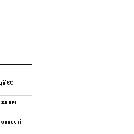
ії ЄС
за ніч
товності