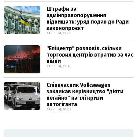
Штрафи за
адмінправопорушення
підвищать: уряд подав до Ради
законопроєкт
7 СЕРПНЯ, 11:23
"Епіцентр" розповів, скільки
торгових центрів втратив за час
війни
7 СЕРПНЯ, 11:56
Співвласник Volkswagen
закликав керівництво "діяти
негайно" на тлі кризи
автогіганта
7 СЕРПНЯ, 10:02