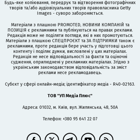
Будь-яке копіювання, передрук та відтворення фотографічних
творів та/або аудіовізуальних творів правовласника Getty
Images - суворо забороняється.
Матеріали з плашкою PROMOTED, НОВИНИ КОМПАНІЙ та
ПОЗИЦІЯ є рекламними та публікуються на правах реклами.
Редакція може не поділяти погляди, які в них промотуються.
Матеріали з плашкою СПЕЦПРОЄКТ та ЗА ПІДТРИМКИ також є
рекламними, проте редакція бере участь у підготовці цього
контенту і поділяє думки, висловлені у цих матеріалах.
Редакція не несе відповідальності за факти та оціночні
судження, оприлюднені у рекламних матеріалах. Згідно з
українським законодавством відповідальність за зміст
реклами несе рекламодавець.
Cубєкт у сфері онлайн-медіа; ідентифікатор медіа - R40-02163.
ТОВ "УП Медіа Плюс"
Адреса: 01032, м. Київ, вул. Жилянська, 48, 50А
Телефон: +380 95 641 22 07