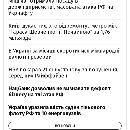
Міндіча" отримала посаду в
держпідприємстві, масована атака РФ на
Укрнафту
Київ шукає тих, хто відремонтує метро між
"Тараса Шевченко" і "Почайною" за 1,76
мільярда
В Україні за місяць скоротилися міжнародні
валютні резерви
НБУ покарав 21 фінустанову за порушення,
серед них Райффайзен
Нацбанк дозволив не визнавати дефолт
бізнесу на тлі атак РФ
Україна уразила шість суден тіньового
флоту РФ та 10 енерговузлів
ВСІ НОВИНИ