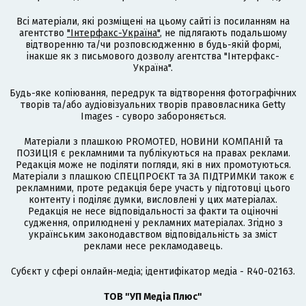
Всі матеріали, які розміщені на цьому сайті із посиланням на
агентство
"Інтерфакс-Україна"
, не підлягають подальшому
відтворенню та/чи розповсюдженню в будь-якій формі,
інакше як з письмового дозволу агентства "Інтерфакс-
Україна".
Будь-яке копіювання, передрук та відтворення фотографічних
творів та/або аудіовізуальних творів правовласника Getty
Images - суворо забороняється.
Матеріали з плашкою PROMOTED, НОВИНИ КОМПАНІЙ та
ПОЗИЦІЯ є рекламними та публікуються на правах реклами.
Редакція може не поділяти погляди, які в них промотуються.
Матеріали з плашкою СПЕЦПРОЄКТ та ЗА ПІДТРИМКИ також є
рекламними, проте редакція бере участь у підготовці цього
контенту і поділяє думки, висловлені у цих матеріалах.
Редакція не несе відповідальності за факти та оціночні
судження, оприлюднені у рекламних матеріалах. Згідно з
українським законодавством відповідальність за зміст
реклами несе рекламодавець.
Cубєкт у сфері онлайн-медіа; ідентифікатор медіа - R40-02163.
ТОВ "УП Медіа Плюс"