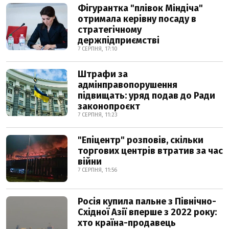
Фігурантка "плівок Міндіча"
отримала керівну посаду в
стратегічному
держпідприємстві
7 СЕРПНЯ, 17:10
Штрафи за
адмінправопорушення
підвищать: уряд подав до Ради
законопроєкт
7 СЕРПНЯ, 11:23
"Епіцентр" розповів, скільки
торгових центрів втратив за час
війни
7 СЕРПНЯ, 11:56
Росія купила пальне з Північно-
Східної Азії вперше з 2022 року:
хто країна-продавець