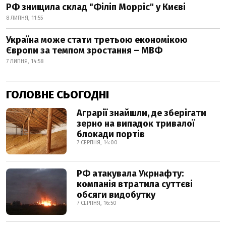
РФ знищила склад "Філіп Морріс" у Києві
8 ЛИПНЯ, 11:55
Україна може стати третьою економікою
Європи за темпом зростання – МВФ
7 ЛИПНЯ, 14:58
ГОЛОВНЕ СЬОГОДНІ
Аграрії знайшли, де зберігати
зерно на випадок тривалої
блокади портів
7 СЕРПНЯ, 14:00
РФ атакувала Укрнафту:
компанія втратила суттєві
обсяги видобутку
7 СЕРПНЯ, 16:50