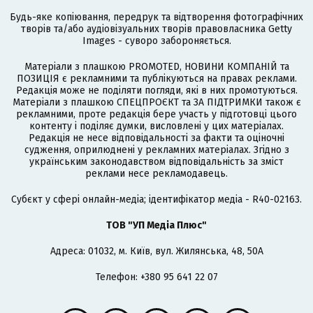
Будь-яке копіювання, передрук та відтворення фотографічних
творів та/або аудіовізуальних творів правовласника Getty
Images - суворо забороняється.
Матеріали з плашкою PROMOTED, НОВИНИ КОМПАНІЙ та
ПОЗИЦІЯ є рекламними та публікуються на правах реклами.
Редакція може не поділяти погляди, які в них промотуються.
Матеріали з плашкою СПЕЦПРОЄКТ та ЗА ПІДТРИМКИ також є
рекламними, проте редакція бере участь у підготовці цього
контенту і поділяє думки, висловлені у цих матеріалах.
Редакція не несе відповідальності за факти та оціночні
судження, оприлюднені у рекламних матеріалах. Згідно з
українським законодавством відповідальність за зміст
реклами несе рекламодавець.
Cубєкт у сфері онлайн-медіа; ідентифікатор медіа - R40-02163.
ТОВ "УП Медіа Плюс"
Адреса: 01032, м. Київ, вул. Жилянська, 48, 50А
Телефон: +380 95 641 22 07