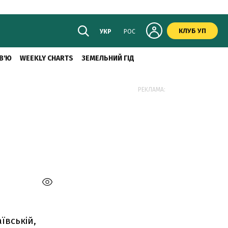
КЛУБ УП
УКР
РОС
В'Ю
WEEKLY CHARTS
ЗЕМЕЛЬНИЙ ГІД
РЕКЛАМА:
7
ївській,