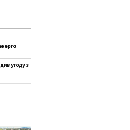
ренерго
рдив угоду з