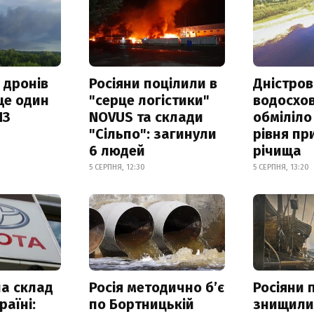
 дронів
Росіяни поцілили в
Дністров
ще один
"серце логістики"
водосхо
ПЗ
NOVUS та склади
обміліло
"Сільпо": загинули
рівня пр
6 людей
річища
5 СЕРПНЯ, 12:30
5 СЕРПНЯ, 13:20
а склад
Росія методично б’є
Росіяни 
раїні:
по Бортницькій
знищил