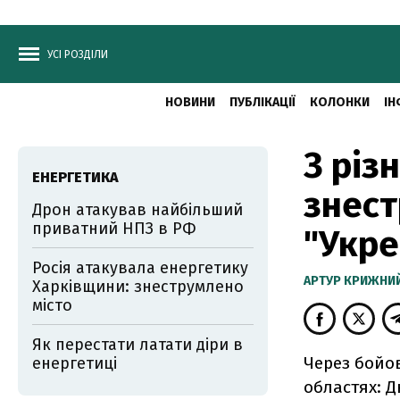
УСІ РОЗДІЛИ
НОВИНИ
ПУБЛІКАЦІЇ
КОЛОНКИ
ІН
З різ
ЕНЕРГЕТИКА
знест
Дрон атакував найбільший
приватний НПЗ в РФ
"Укре
Росія атакувала енергетику
АРТУР КРИЖНИ
Харківщини: знеструмлено
місто
Як перестати латати діри в
Через бойов
енергетиці
областях: Д