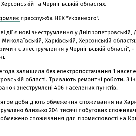
 Херсонській та Чернігівській областях.
ідомляє
пресслужба НЕК "Укренерго".
ві дії є нові знеструмлення у Дніпропетровській, 
, Миколаївській, Харківській, Херсонській областях
ричин є знеструмлення у Чернігівській області", -
і.
 негода залишила без електропостачання 1 насел
ровській області. Тривають ремонтні роботи. З і
анок знеструмлені 406 населених пунктів.
тягом доби діють обмеження споживання на Харк
румлено близько 204 тисячі побутових споживач
 обмежено споживання для промисловості на Кр