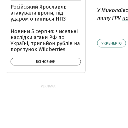
Російський Ярославль
У Миколаївс
атакували дрони, під
типу FPV
п
ударом опинився НПЗ
Новини 5 серпня: чисельні
наслідки атаки РФ по
Україні, трильйон рублів на
УКРЕНЕРГО
порятунок Wildberries
ВСІ НОВИНИ
РЕКЛАМА: