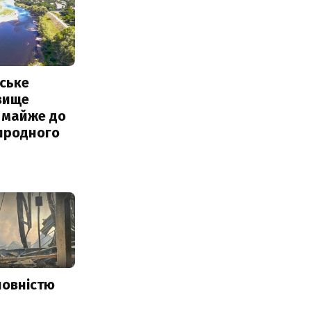
ське
вище
 майже до
иродного
повністю
и