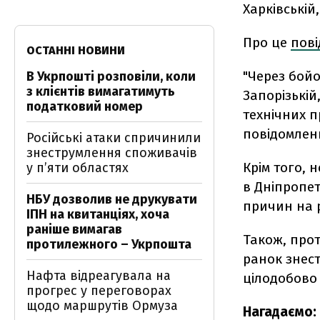
Харківській,
Про це
пов
ОСТАННІ НОВИНИ
"Через бойо
В Укрпошті розповіли, коли
з клієнтів вимагатимуть
Запорізькій
податковий номер
технічних п
повідомленн
Російські атаки спричинили
знеструмлення споживачів
Крім того,
у п’яти областях
в Дніпропет
НБУ дозволив не друкувати
причин на р
ІПН на квитанціях, хоча
раніше вимагав
Також, про
протилежного – Укрпошта
ранок знест
Нафта відреагувала на
цілодобово
прогрес у переговорах
щодо маршрутів Ормуза
Нагадаємо: