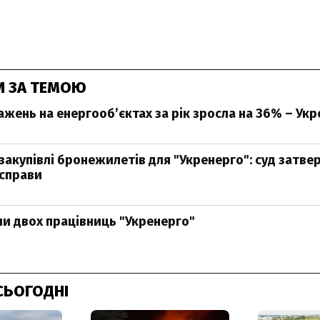
И ЗА ТЕМОЮ
ажень на енергооб’єктах за рік зросла на 36% – Ук
закупівлі бронежилетів для "Укренерго": суд затве
 справи
ли двох працівниць "Укренерго"
СЬОГОДНІ