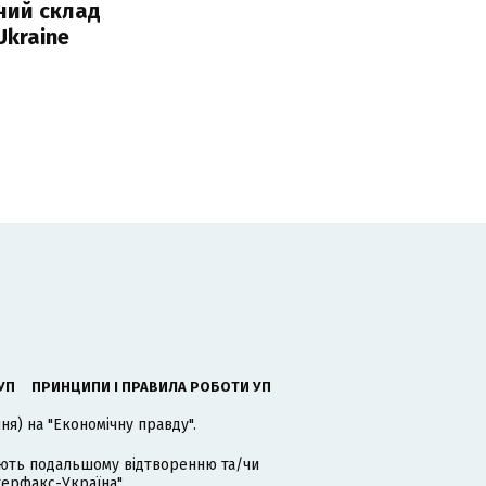
ний склад
Ukraine
УП
ПРИНЦИПИ І ПРАВИЛА РОБОТИ УП
я) на "Економічну правду".
гають подальшому відтворенню та/чи
терфакс-Україна".