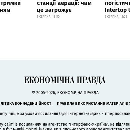
атримки
станції аерації: чим
логістич
нням
це загрожує
Intertop 
5 СЕРПНЯ, 13:50
5 СЕРПНЯ, 15:25
© 2005-2026, ЕКОНОМІЧНА ПРАВДА
ЛІТИКА КОНФІДЕНЦІЙНОСТІ
ПРАВИЛА ВИКОРИСТАННЯ МАТЕРІАЛІВ 
айту лише за умови посилання (для інтернет-видань - гіперпосиланн
му сайті із посиланням на агентство
"Інтерфакс-Україна"
, не підля
 будь-якій формі, інакше як з письмового дозволу агентства "Ін