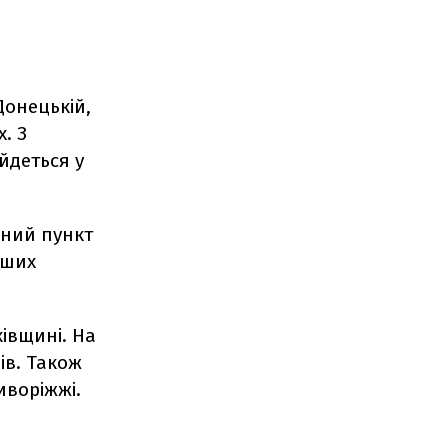
Донецькій,
. З
 йдеться у
ений пункт
нших
івщині. На
ів. Також
иворіжжі.