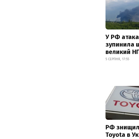
У РФ атака
зупинила 
великий Н
5 СЕРПНЯ, 17:55
РФ знищил
Toyota в Ук