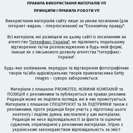
ПРАВИЛА ВИКОРИСТАННЯ МАТЕРІАЛІВ УП
ПРИНЦИПИ І ПРАВИЛА РОБОТИ УП
Використання матеріалів сайту лише за умови посилання (для
інтернет-видань - гіперпосилання) на "Економічну правду".
Всі матеріали, які розміщені на цьому сайті із посиланням на
агентство
"Інтерфакс-Україна"
, не підлягають подальшому
відтворенню та/чи розповсюдженню в будь-якій формі,
інакше як з письмового дозволу агентства "Інтерфакс-
Україна".
Будь-яке копіювання, передрук та відтворення фотографічних
творів та/або аудіовізуальних творів правовласника Getty
Images - суворо забороняється.
Матеріали з плашкою PROMOTED, НОВИНИ КОМПАНІЙ та
ПОЗИЦІЯ є рекламними та публікуються на правах реклами.
Редакція може не поділяти погляди, які в них промотуються.
Матеріали з плашкою СПЕЦПРОЄКТ та ЗА ПІДТРИМКИ також є
рекламними, проте редакція бере участь у підготовці цього
контенту і поділяє думки, висловлені у цих матеріалах.
Редакція не несе відповідальності за факти та оціночні
судження, оприлюднені у рекламних матеріалах. Згідно з
українським законодавством відповідальність за зміст