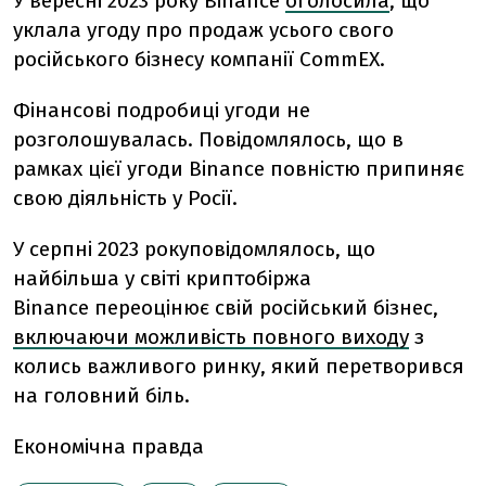
У вересні 2023 року
Binance
оголосила
, що
уклала угоду про продаж усього свого
російського бізнесу компанії CommEX.
Фінансові подробиці угоди не
розголошувалась. Повідомлялось, що в
рамках цієї угоди Binance повністю припиняє
свою діяльність у Росії.
У серпні 2023 рокуповідомлялось, що
найбільша у світі криптобіржа
Binance переоцінює свій російський бізнес,
включаючи можливість повного виходу
з
колись важливого ринку, який перетворився
на головний біль.
Економічна правда