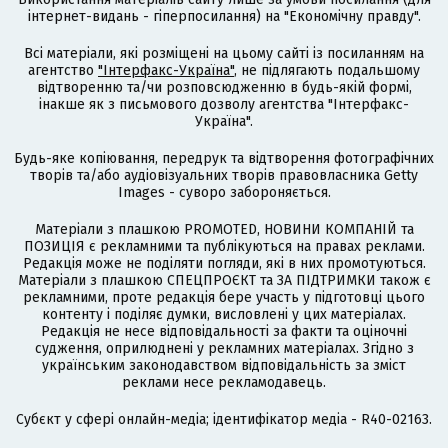
інтернет-видань - гіперпосилання) на "Економічну правду".
Всі матеріали, які розміщені на цьому сайті із посиланням на
агентство
"Інтерфакс-Україна"
, не підлягають подальшому
відтворенню та/чи розповсюдженню в будь-якій формі,
інакше як з письмового дозволу агентства "Інтерфакс-
Україна".
Будь-яке копіювання, передрук та відтворення фотографічних
творів та/або аудіовізуальних творів правовласника Getty
Images - суворо забороняється.
Матеріали з плашкою PROMOTED, НОВИНИ КОМПАНІЙ та
ПОЗИЦІЯ є рекламними та публікуються на правах реклами.
Редакція може не поділяти погляди, які в них промотуються.
Матеріали з плашкою СПЕЦПРОЄКТ та ЗА ПІДТРИМКИ також є
рекламними, проте редакція бере участь у підготовці цього
контенту і поділяє думки, висловлені у цих матеріалах.
Редакція не несе відповідальності за факти та оціночні
судження, оприлюднені у рекламних матеріалах. Згідно з
українським законодавством відповідальність за зміст
реклами несе рекламодавець.
Cубєкт у сфері онлайн-медіа; ідентифікатор медіа - R40-02163.