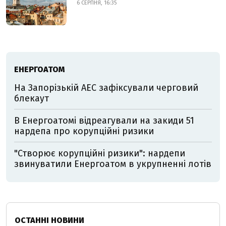
6 СЕРПНЯ, 16:35
ЕНЕРГОАТОМ
На Запорізькій АЕС зафіксували черговий
блекаут
В Енергоатомі відреагували на закиди 51
нардепа про корупційні ризики
"Створює корупційні ризики": нардепи
звинуватили Енергоатом в укрупненні лотів
ОСТАННІ НОВИНИ