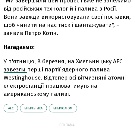
"Ми завершили цей процес і вже не залежимо
від російських технологій і палива з Росії.
Вони завжди використовували свої поставки,
щоб чинити на нас тиск і шантажувати", –
заявив Петро Котін.
Нагадаємо:
У п'ятницю, 8 березня, на Хмельницьку АЕС
завезли
перші партії ядерного палива
Westinghouse. Відтепер всі вітчизняні атомні
електростанції працюватимуть на
американському паливі.
АЕС
ЕНЕРГЕТИКА
ЕНЕРГОАТОМ
РЕКЛАМА: