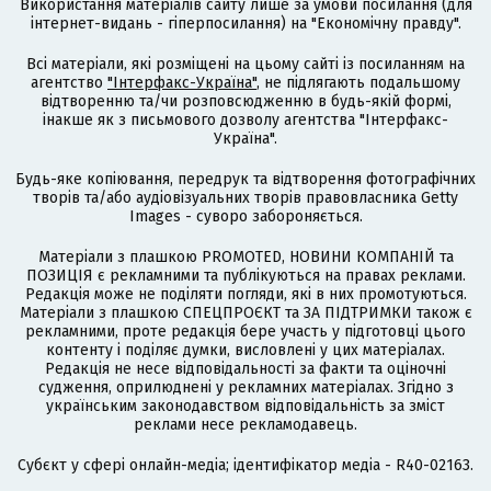
Використання матеріалів сайту лише за умови посилання (для
інтернет-видань - гіперпосилання) на "Економічну правду".
Всі матеріали, які розміщені на цьому сайті із посиланням на
агентство
"Інтерфакс-Україна"
, не підлягають подальшому
відтворенню та/чи розповсюдженню в будь-якій формі,
інакше як з письмового дозволу агентства "Інтерфакс-
Україна".
Будь-яке копіювання, передрук та відтворення фотографічних
творів та/або аудіовізуальних творів правовласника Getty
Images - суворо забороняється.
Матеріали з плашкою PROMOTED, НОВИНИ КОМПАНІЙ та
ПОЗИЦІЯ є рекламними та публікуються на правах реклами.
Редакція може не поділяти погляди, які в них промотуються.
Матеріали з плашкою СПЕЦПРОЄКТ та ЗА ПІДТРИМКИ також є
рекламними, проте редакція бере участь у підготовці цього
контенту і поділяє думки, висловлені у цих матеріалах.
Редакція не несе відповідальності за факти та оціночні
судження, оприлюднені у рекламних матеріалах. Згідно з
українським законодавством відповідальність за зміст
реклами несе рекламодавець.
Cубєкт у сфері онлайн-медіа; ідентифікатор медіа - R40-02163.