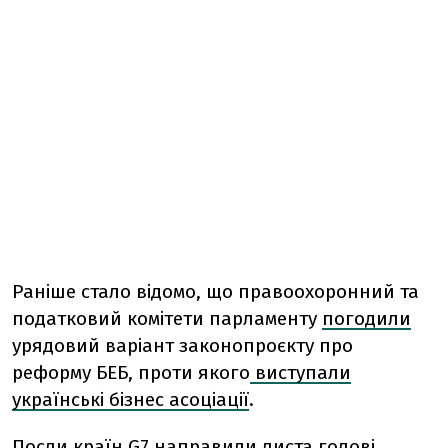
Раніше стало відомо, що правоохоронний та
податковий комітети парламенту
погодили
урядовий варіант законопроєкту про
реформу БЕБ, проти якого
виступали
українські бізнес асоціації
.
Посли країн G7
направили
листа голові