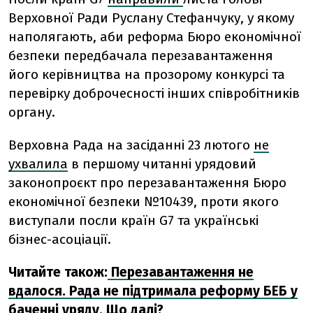
Верховної Ради Руслану Стефанчуку, у якому
наполягають, аби реформа Бюро економічної
безпеки передбачала перезавантаження
його керівництва на прозорому конкурсі та
перевірку доброчесності інших співробітників
органу.
Верховна Рада на засіданні 23 лютого
не
ухвалила
в першому читанні урядовий
законопроєкт про перезавантаження Бюро
економічної безпеки №10439, проти якого
виступали посли країн G7 та українські
бізнес-асоціації.
Читайте також:
Перезавантаження не
вдалося. Рада не підтримала реформу БЕБ у
баченні уряду. Що далі?