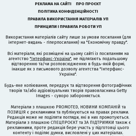
РЕКЛАМА НА САЙТІ
ПРО ПРОЄКТ
ПОЛІТИКА КОНФІДЕНЦІЙНОСТІ
ПРАВИЛА ВИКОРИСТАННЯ МАТЕРІАЛІВ УП
ПРИНЦИПИ І ПРАВИЛА РОБОТИ УП
Використання матеріалів сайту лише за умови посилання (для
інтернет-видань - гіперпосилання) на "Економічну правду".
Всі матеріали, які розміщені на цьому сайті із посиланням на
агентство
"Інтерфакс-Україна"
, не підлягають подальшому
відтворенню та/чи розповсюдженню в будь-якій формі,
інакше як з письмового дозволу агентства "Інтерфакс-
Україна".
Будь-яке копіювання, передрук та відтворення фотографічних
творів та/або аудіовізуальних творів правовласника Getty
Images - суворо забороняється.
Матеріали з плашкою PROMOTED, НОВИНИ КОМПАНІЙ та
ПОЗИЦІЯ є рекламними та публікуються на правах реклами.
Редакція може не поділяти погляди, які в них промотуються.
Матеріали з плашкою СПЕЦПРОЄКТ та ЗА ПІДТРИМКИ також є
рекламними, проте редакція бере участь у підготовці цього
контенту і поділяє думки, висловлені у цих матеріалах.