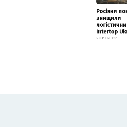
Росіяни по
знищили
логістични
Intertop Uk
5 СЕРПНЯ, 15:25