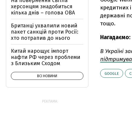
На повернення світла
херсонцям знадобиться
кредитних і
кілька днів – голова ОВА
державні по
тощо.
Британці ухвалили новий
пакет санкцій проти Росії:
Нагадаємо:
хто потрапив до нього
Китай нарощує імпорт
В Україні з
нафти РФ через проблеми
підтримув
з Близьким Сходом
GOOGLE
С
ВСІ НОВИНИ
РЕКЛАМА: