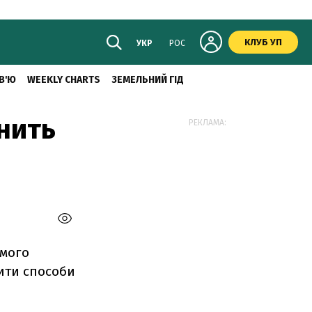
КЛУБ УП
УКР
РОС
В'Ю
WEEKLY CHARTS
ЗЕМЕЛЬНИЙ ГІД
нить
РЕКЛАМА:
емого
тити способи