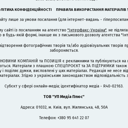
ЛІТИКА КОНФІДЕНЦІЙНОСТІ
ПРАВИЛА ВИКОРИСТАННЯ МАТЕРІАЛІВ 
айту лише за умови посилання (для інтернет-видань - гіперпосиланн
му сайті із посиланням на агентство
"Інтерфакс-Україна"
, не підля
 будь-якій формі, інакше як з письмового дозволу агентства "Ін
відтворення фотографічних творів та/або аудіовізуальних творів п
забороняється.
НОВИНИ КОМПАНІЙ та ПОЗИЦІЯ є рекламними та публікуються на п
туються. Матеріали з плашкою СПЕЦПРОЄКТ та ЗА ПІДТРИМКИ також
 і поділяє думки, висловлені у цих матеріалах. Редакція не несе ві
атеріалах. Згідно з українським законодавством відповідальність 
Cубєкт у сфері онлайн-медіа; ідентифікатор медіа - R40-02163.
ТОВ "УП Медіа Плюс"
Адреса: 01032, м. Київ, вул. Жилянська, 48, 50А
Телефон: +380 95 641 22 07