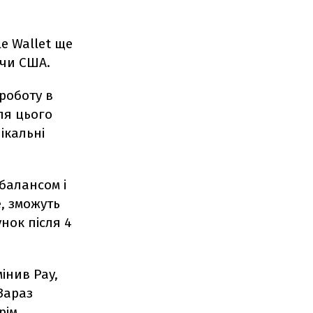
e Wallet ще
аючи США.
роботу в
ля цього
нікальні
балансом і
е, зможуть
нок після 4
інив Pay,
 Зараз
рім