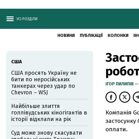
УСІ РОЗДІЛИ
НОВИНИ
ПУБЛІКАЦІЇ
КОЛОНКИ
ІН
Засто
США
робо
США просять Україну не
бити по неросійських
ІГОР ПИЛИПІВ
—
танкерах через удар по
Chevron – WSJ
Найбільше злиття
Компанія G
голлівудських кіногігантів в
історії відклали на рік
застосунку 
оплати.
Суд може знову скасувати