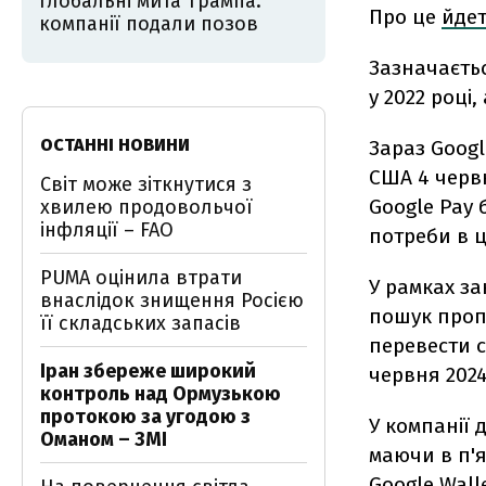
глобальні мита Трампа:
Про це
йде
компанії подали позов
Зазначаєтьс
у 2022 році
ОСТАННІ НОВИНИ
Зараз Goog
США 4 червн
Світ може зіткнутися з
Google Pay 
хвилею продовольчої
інфляції – FAO
потреби в ц
PUMA оцінила втрати
У рамках за
внаслідок знищення Росією
пошук пропо
її складських запасів
перевести с
Іран збереже широкий
червня 2024
контроль над Ормузькою
протокою за угодою з
У компанії 
Оманом – ЗМІ
маючи в п'я
Google Wall