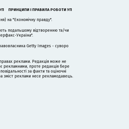
УП
ПРИНЦИПИ І ПРАВИЛА РОБОТИ УП
я) на "Економічну правду".
гають подальшому відтворенню та/чи
терфакс-Україна".
равовласника Getty Images - суворо
равах реклами. Редакція може не
 є рекламними, проте редакція бере
дповідальності за факти та оціночні
за зміст реклами несе рекламодавець.