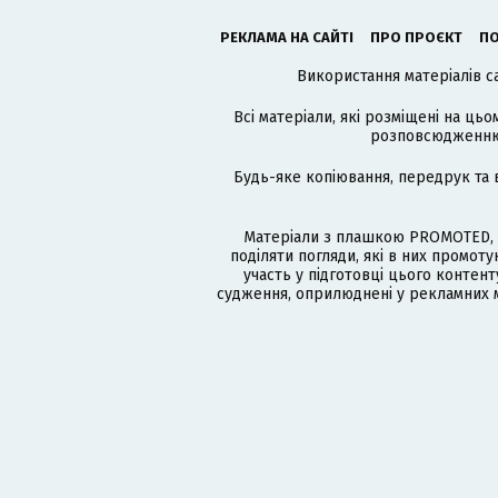
РЕКЛАМА НА САЙТІ
ПРО ПРОЄКТ
ПО
Використання матеріалів с
Всі матеріали, які розміщені на цьо
розповсюдженню в
Будь-яке копіювання, передрук та 
Матеріали з плашкою PROMOTED, 
поділяти погляди, які в них промо
участь у підготовці цього контенту
судження, оприлюднені у рекламних м