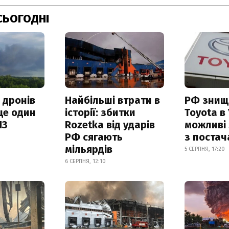
СЬОГОДНІ
 дронів
Найбільші втрати в
РФ знищ
ще один
історії: збитки
Toyota в 
ПЗ
Rozetka від ударів
можливі
РФ сягають
з поста
мільярдів
5 СЕРПНЯ, 17:20
6 СЕРПНЯ, 12:10