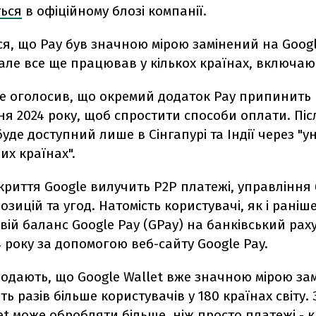
ться
в офіційному блозі компанії.
я, що Pay був значною мірою замінений на Googl
, але все ще працював у кількох країнах, включ
le оголосив, що окремий додаток Pay припинить 
я 2024 року, щоб спростити способи оплати. Піс
буде доступний лише в Сінгапурі та Індії через "у
их країнах".
криття Google вилучить P2P платежі, управління 
зицій та угод. Натомість користувачі, як і раніш
вій баланс Google Pay (GPay) на банківський раху
 року за допомогою веб-сайту Google Pay.
додають, що Google Wallet вже значною мірою зам
ть разів більше користувачів у 180 країнах світу.
et може обробляти більше, ніж просто платежі - к