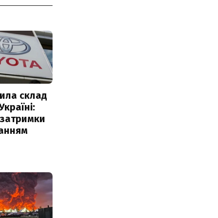
ила склад
Україні:
 затримки
чанням