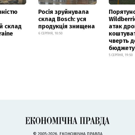
вністю
Росія зруйнувала
Порятун
склад Bosch: уся
Wildberri
й склад
продукція знищена
атак дро
raine
коштува
6 СЕРПНЯ, 10:50
чверть д
бюджету
5 СЕРПНЯ, 19:50
© 2005-2026, ЕКОНОМІЧНА ПРАВДА