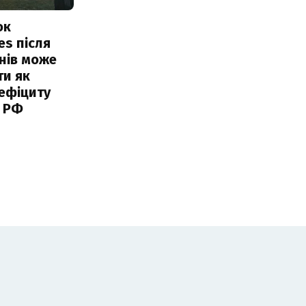
ок
es після
нів може
ти як
ефіциту
 РФ