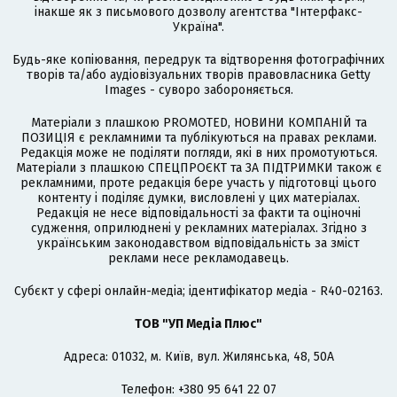
інакше як з письмового дозволу агентства "Інтерфакс-
Україна".
Будь-яке копіювання, передрук та відтворення фотографічних
творів та/або аудіовізуальних творів правовласника Getty
Images - суворо забороняється.
Матеріали з плашкою PROMOTED, НОВИНИ КОМПАНІЙ та
ПОЗИЦІЯ є рекламними та публікуються на правах реклами.
Редакція може не поділяти погляди, які в них промотуються.
Матеріали з плашкою СПЕЦПРОЄКТ та ЗА ПІДТРИМКИ також є
рекламними, проте редакція бере участь у підготовці цього
контенту і поділяє думки, висловлені у цих матеріалах.
Редакція не несе відповідальності за факти та оціночні
судження, оприлюднені у рекламних матеріалах. Згідно з
українським законодавством відповідальність за зміст
реклами несе рекламодавець.
Cубєкт у сфері онлайн-медіа; ідентифікатор медіа - R40-02163.
ТОВ "УП Медіа Плюс"
Адреса: 01032, м. Київ, вул. Жилянська, 48, 50А
Телефон: +380 95 641 22 07