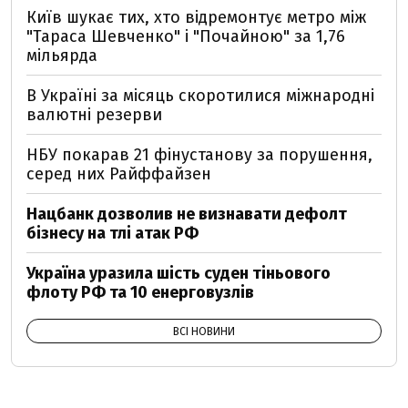
Київ шукає тих, хто відремонтує метро між
"Тараса Шевченко" і "Почайною" за 1,76
мільярда
В Україні за місяць скоротилися міжнародні
валютні резерви
НБУ покарав 21 фінустанову за порушення,
серед них Райффайзен
Нацбанк дозволив не визнавати дефолт
бізнесу на тлі атак РФ
Україна уразила шість суден тіньового
флоту РФ та 10 енерговузлів
ВСІ НОВИНИ