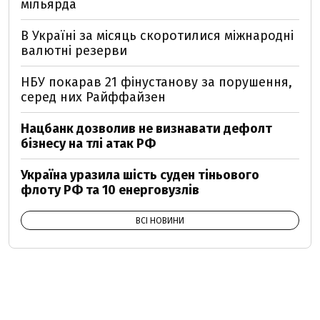
мільярда
В Україні за місяць скоротилися міжнародні
валютні резерви
НБУ покарав 21 фінустанову за порушення,
серед них Райффайзен
Нацбанк дозволив не визнавати дефолт
бізнесу на тлі атак РФ
Україна уразила шість суден тіньового
флоту РФ та 10 енерговузлів
ВСІ НОВИНИ