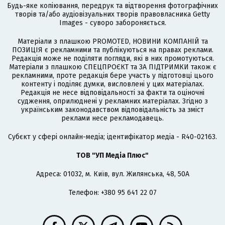
Будь-яке копіювання, передрук та відтворення фотографічних
творів та/або аудіовізуальних творів правовласника Getty
Images - суворо забороняється.
Матеріали з плашкою PROMOTED, НОВИНИ КОМПАНІЙ та
ПОЗИЦІЯ є рекламними та публікуються на правах реклами.
Редакція може не поділяти погляди, які в них промотуються.
Матеріали з плашкою СПЕЦПРОЄКТ та ЗА ПІДТРИМКИ також є
рекламними, проте редакція бере участь у підготовці цього
контенту і поділяє думки, висловлені у цих матеріалах.
Редакція не несе відповідальності за факти та оціночні
судження, оприлюднені у рекламних матеріалах. Згідно з
українським законодавством відповідальність за зміст
реклами несе рекламодавець.
Cубєкт у сфері онлайн-медіа; ідентифікатор медіа - R40-02163.
ТОВ "УП Медіа Плюс"
Адреса: 01032, м. Київ, вул. Жилянська, 48, 50А
Телефон: +380 95 641 22 07