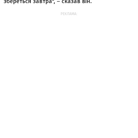
збереться завтра", – сказав він.
РЕКЛАМА: