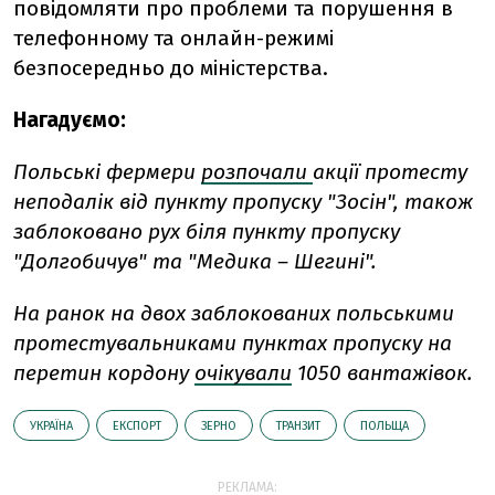
повідомляти про проблеми та порушення в
телефонному та онлайн-режимі
безпосередньо до міністерства.
Нагадуємо:
Польські фермери
розпочали
акції протесту
неподалік від пункту пропуску "Зосін", також
заблоковано рух біля пункту пропуску
"Долгобичув" та "Медика – Шегині".
На ранок на двох заблокованих польськими
протестувальниками пунктах пропуску на
перетин кордону
очікували
1050 вантажівок.
УКРАЇНА
ЕКСПОРТ
ЗЕРНО
ТРАНЗИТ
ПОЛЬЩА
РЕКЛАМА: