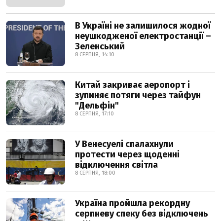
В Україні не залишилося жодної
неушкодженої електростанції –
Зеленський
8 СЕРПНЯ, 14:10
Китай закриває аеропорт і
зупиняє потяги через тайфун
"Дельфін"
8 СЕРПНЯ, 17:10
У Венесуелі спалахнули
протести через щоденні
відключення світла
8 СЕРПНЯ, 18:00
Україна пройшла рекордну
серпневу спеку без відключень