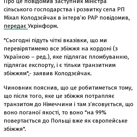
Про це повідомив заступник міністра
сільського господарства і розвитку села РП
Міхал Колодзєйчак в інтерв’ю PAP повідомив,
передає
Укрінформ.
"Сьогодні підуть чіткі вказівки, що ми
перевірятимемо все збіжжя на кордоні (з
Україною – ред.), яке підлягає пломбуванню,
підлягає експорту, і є тільки транзитним
збіжжям",- заявив Колодзєйчак.
Чиновник пояснив, що це робитиметься тому,
що після того, яке це збіжжя потрапляє
транзитом до Німеччини і там з’ясовується, що
воно поганої якості, то воно "на 99%
повертається до Польщі вже як європейське
збіжжя".