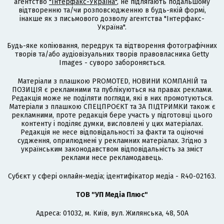
агентство
"Інтерфакс-Україна"
, не підлягають подальшому
відтворенню та/чи розповсюдженню в будь-якій формі,
інакше як з письмового дозволу агентства "Інтерфакс-
Україна".
Будь-яке копіювання, передрук та відтворення фотографічних
творів та/або аудіовізуальних творів правовласника Getty
Images - суворо забороняється.
Матеріали з плашкою PROMOTED, НОВИНИ КОМПАНІЙ та
ПОЗИЦІЯ є рекламними та публікуються на правах реклами.
Редакція може не поділяти погляди, які в них промотуються.
Матеріали з плашкою СПЕЦПРОЄКТ та ЗА ПІДТРИМКИ також є
рекламними, проте редакція бере участь у підготовці цього
контенту і поділяє думки, висловлені у цих матеріалах.
Редакція не несе відповідальності за факти та оціночні
судження, оприлюднені у рекламних матеріалах. Згідно з
українським законодавством відповідальність за зміст
реклами несе рекламодавець.
Cубєкт у сфері онлайн-медіа; ідентифікатор медіа - R40-02163.
ТОВ "УП Медіа Плюс"
Адреса: 01032, м. Київ, вул. Жилянська, 48, 50А