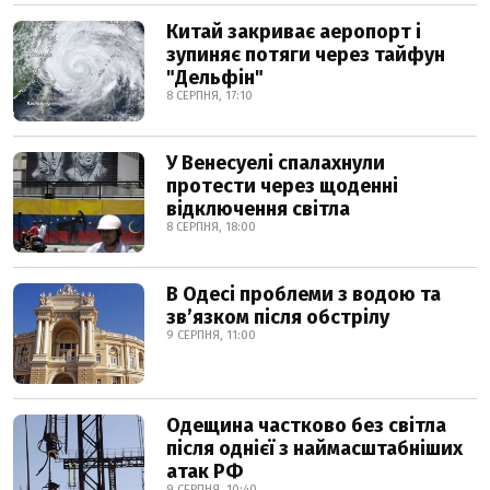
Китай закриває аеропорт і
зупиняє потяги через тайфун
"Дельфін"
8 СЕРПНЯ, 17:10
У Венесуелі спалахнули
протести через щоденні
відключення світла
8 СЕРПНЯ, 18:00
В Одесі проблеми з водою та
звʼязком після обстрілу
9 СЕРПНЯ, 11:00
Одещина частково без світла
після однієї з наймасштабніших
атак РФ
9 СЕРПНЯ, 10:40