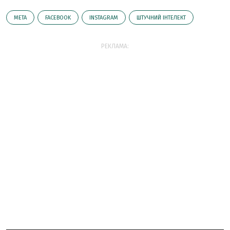
META
FACEBOOK
INSTAGRAM
ШТУЧНИЙ ІНТЕЛЕКТ
РЕКЛАМА: