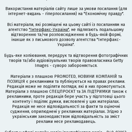
Використання матеріалів сайту лише за умови посилання (для
інтернет-видань - гіперпосилання) на "Економічну правду".
Всі матеріали, які розміщені на цьому сайті із посиланням на
агентство
"Інтерфакс-Україна"
, не підлягають подальшому
відтворенню та/чи розповсюдженню в будь-якій формі,
інакше як з письмового дозволу агентства "Інтерфакс-
Україна".
Будь-яке копіювання, передрук та відтворення фотографічних
творів та/або аудіовізуальних творів правовласника Getty
Images - суворо забороняється.
Матеріали з плашкою PROMOTED, НОВИНИ КОМПАНІЙ та
ПОЗИЦІЯ є рекламними та публікуються на правах реклами.
Редакція може не поділяти погляди, які в них промотуються.
Матеріали з плашкою СПЕЦПРОЄКТ та ЗА ПІДТРИМКИ також є
рекламними, проте редакція бере участь у підготовці цього
контенту і поділяє думки, висловлені у цих матеріалах.
Редакція не несе відповідальності за факти та оціночні
судження, оприлюднені у рекламних матеріалах. Згідно з
українським законодавством відповідальність за зміст
реклами несе рекламодавець.