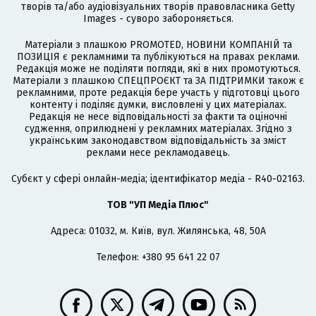
творів та/або аудіовізуальних творів правовласника Getty
Images - суворо забороняється.
Матеріали з плашкою PROMOTED, НОВИНИ КОМПАНІЙ та
ПОЗИЦІЯ є рекламними та публікуються на правах реклами.
Редакція може не поділяти погляди, які в них промотуються.
Матеріали з плашкою СПЕЦПРОЄКТ та ЗА ПІДТРИМКИ також є
рекламними, проте редакція бере участь у підготовці цього
контенту і поділяє думки, висловлені у цих матеріалах.
Редакція не несе відповідальності за факти та оціночні
судження, оприлюднені у рекламних матеріалах. Згідно з
українським законодавством відповідальність за зміст
реклами несе рекламодавець.
Cубєкт у сфері онлайн-медіа; ідентифікатор медіа - R40-02163.
ТОВ "УП Медіа Плюс"
Адреса: 01032, м. Київ, вул. Жилянська, 48, 50А
Телефон: +380 95 641 22 07