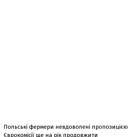
Польські фермери невдоволені пропозицією
Єврокомісії ще на рік продовжити