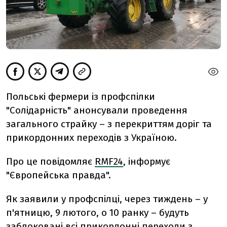
Польські фермери із профспілки
"Солідарність" анонсували проведення
загального страйку – з перекриттям доріг та
прикордонних переходів з Україною.
Про це повідомляє
RMF24
, інформує
"Європейська правда".
Як заявили у профспілці, через тиждень – у
п'ятницю, 9 лютого, о 10 ранку – будуть
заблоковані всі прикордонні переходи з