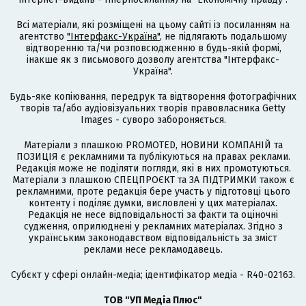
Всі матеріали, які розміщені на цьому сайті із посиланням на
агентство
"Інтерфакс-Україна"
, не підлягають подальшому
відтворенню та/чи розповсюдженню в будь-якій формі,
інакше як з письмового дозволу агентства "Інтерфакс-
Україна".
Будь-яке копіювання, передрук та відтворення фотографічних
творів та/або аудіовізуальних творів правовласника Getty
Images - суворо забороняється.
Матеріали з плашкою PROMOTED, НОВИНИ КОМПАНІЙ та
ПОЗИЦІЯ є рекламними та публікуються на правах реклами.
Редакція може не поділяти погляди, які в них промотуються.
Матеріали з плашкою СПЕЦПРОЄКТ та ЗА ПІДТРИМКИ також є
рекламними, проте редакція бере участь у підготовці цього
контенту і поділяє думки, висловлені у цих матеріалах.
Редакція не несе відповідальності за факти та оціночні
судження, оприлюднені у рекламних матеріалах. Згідно з
українським законодавством відповідальність за зміст
реклами несе рекламодавець.
Cубєкт у сфері онлайн-медіа; ідентифікатор медіа - R40-02163.
ТОВ "УП Медіа Плюс"