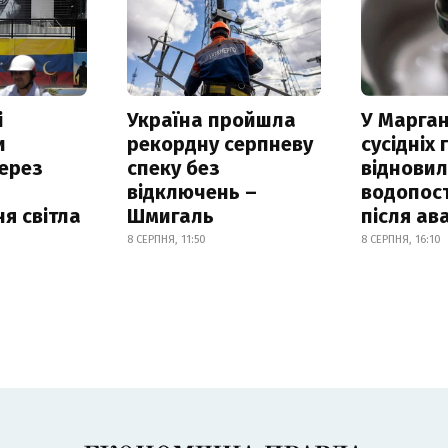
і
Україна пройшла
У Марган
и
рекордну серпневу
сусідніх
ерез
спеку без
віднови
відключень –
водопос
я світла
Шмигаль
після ава
8 СЕРПНЯ, 11:50
8 СЕРПНЯ, 16:10