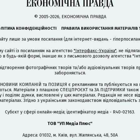
© 2005-2026, ЕКОНОМІЧНА ПРАВДА
ЛІТИКА КОНФІДЕНЦІЙНОСТІ
ПРАВИЛА ВИКОРИСТАННЯ МАТЕРІАЛІВ 
айту лише за умови посилання (для інтернет-видань - гіперпосиланн
му сайті із посиланням на агентство
"Інтерфакс-Україна"
, не підля
 будь-якій формі, інакше як з письмового дозволу агентства "Ін
відтворення фотографічних творів та/або аудіовізуальних творів п
забороняється.
НОВИНИ КОМПАНІЙ та ПОЗИЦІЯ є рекламними та публікуються на п
туються. Матеріали з плашкою СПЕЦПРОЄКТ та ЗА ПІДТРИМКИ також
 і поділяє думки, висловлені у цих матеріалах. Редакція не несе ві
атеріалах. Згідно з українським законодавством відповідальність 
Cубєкт у сфері онлайн-медіа; ідентифікатор медіа - R40-02163.
ТОВ "УП Медіа Плюс"
Адреса: 01032, м. Київ, вул. Жилянська, 48, 50А