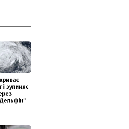
акриває
 і зупиняє
ерез
"Дельфін"