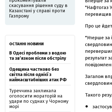
прокоментували
Вперше за і
скасування рішення суду в
"Нафтогаз У
Казахстані у справі проти
перевищив 1
Газпрому
Про це йде
"Уперше за 
ОСТАННІ НОВИНИ
свердловин 
перевершил
В Одесі проблеми з водою
результат з
та звʼязком після обстрілу
повідомленн
Одещина частково без
світла після однієї з
Загалом впр
наймасштабніших атак РФ
свердловин.
Туреччина закликала
Такого резу
оголосити мораторій на
удари по суднах у Чорному
морі
застосу