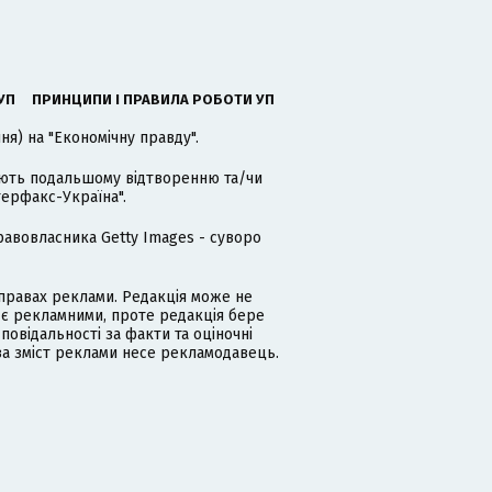
УП
ПРИНЦИПИ І ПРАВИЛА РОБОТИ УП
я) на "Економічну правду".
гають подальшому відтворенню та/чи
терфакс-Україна".
равовласника Getty Images - суворо
равах реклами. Редакція може не
 є рекламними, проте редакція бере
дповідальності за факти та оціночні
за зміст реклами несе рекламодавець.