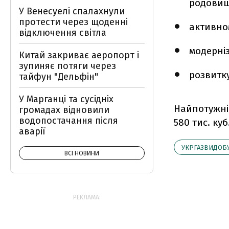
родовищ
У Венесуелі спалахнули
протести через щоденні
активно
відключення світла
модерніз
Китай закриває аеропорт і
зупиняє потяги через
розвитку
тайфун "Дельфін"
У Марганці та сусідніх
Найпотужніш
громадах відновили
водопостачання після
580 тис. куб
аварії
УКРГАЗВИДОБ
ВСІ НОВИНИ
РЕКЛАМА: