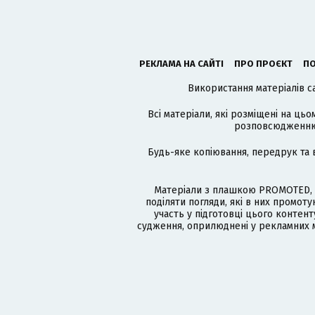
РЕКЛАМА НА САЙТІ
ПРО ПРОЄКТ
ПО
Використання матеріалів с
Всі матеріали, які розміщені на цьо
розповсюдженню в
Будь-яке копіювання, передрук та 
Матеріали з плашкою PROMOTED, 
поділяти погляди, які в них промо
участь у підготовці цього контенту
судження, оприлюднені у рекламних м