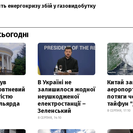
ть енергокризу збій у газовидобутку
СЬОГОДНІ
ув
В Україні не
Китай з
овтневий
залишилося жодної
аеропорт
істю
неушкодженої
потяги ч
ільярда
електростанції –
тайфун 
Зеленський
8 СЕРПНЯ, 17:10
8 СЕРПНЯ, 14:10