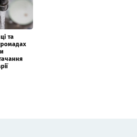
ці та
 громадах
ли
тачання
рії