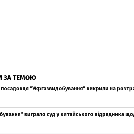
И ЗА ТЕМОЮ
посадовця "Укргазвидобування" викрили на розтра
бування" виграло суд у китайського підрядника щ