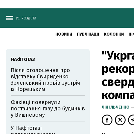
УСІ РОЗДІЛИ
НОВИНИ
ПУБЛІКАЦІЇ
КОЛОНКИ
ІН
"Укрг
НАФТОГАЗ
рекор
Після оголошення про
відставку Свириденко
сверд
Зеленський провів зустріч
із Корецьким
компа
Фахівці повернули
ЛІЯ ІЛЬЧЕНКО
—
постачання газу до будинків
у Вишневому
У Нафтогазі