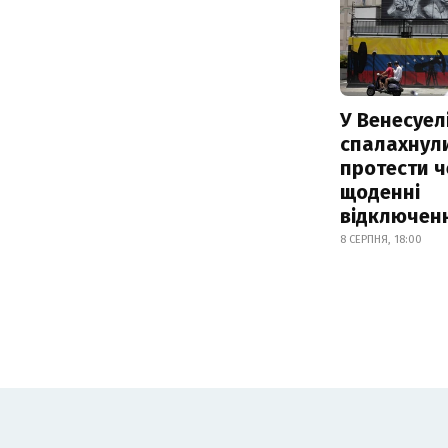
У Венесуел
спалахнул
протести ч
щоденні
відключенн
8 СЕРПНЯ, 18:00