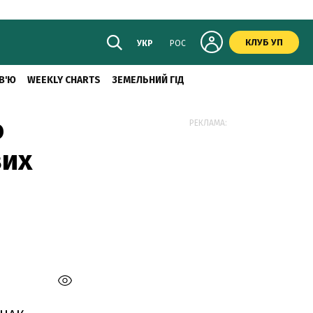
КЛУБ УП
УКР
РОС
В'Ю
WEEKLY CHARTS
ЗЕМЕЛЬНИЙ ГІД
о
РЕКЛАМА:
вих