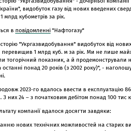
сторію "Укргазвидобування" - дочірньої компанії
країни", видобуток газу від нових введених све
 млрд кубометрів за рік.
ться в
повідомленні
"Нафтогазу"
історію "Укргазвидобування" видобуток від нови
перевищив 1 млрд куб. м за рік. Ми не лише май
и тогорічний показник, а й продемонстрували
а останні понад 20 років (з 2002 року)", - наголош
і.
одовж 2023-го вдалось ввести в експлуатацію 8
 З них 24 – з початковим дебітом понад 100
тис
к
льтату компанії вдалося досягти завдяки:
ванню нових технічних можливостей на старих 