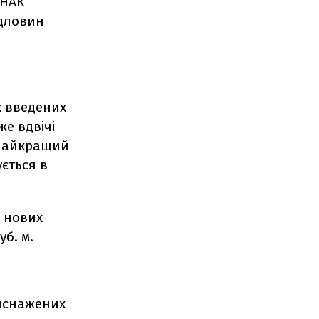
 НАК
рдловин
х введених
же вдвічі
 найкращий
ується в
6 нових
уб. м.
виснажених