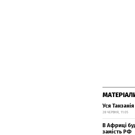
МАТЕРІАЛ
Уся Танзанія
28 ЧЕРВНЯ, 11:05
В Африці буд
замість РФ