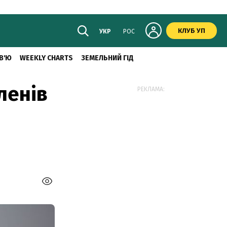
КЛУБ УП
УКР
РОС
В'Ю
WEEKLY CHARTS
ЗЕМЕЛЬНИЙ ГІД
ленів
РЕКЛАМА: