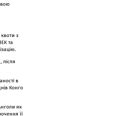
свою
 квоти з
ПЕК та
ізацію.
 після
аності в
днів Конго
Анголи як
рочення її