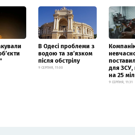
акували
В Одесі проблеми з
Компанію
обʼєкти
водою та звʼязком
невчасн
"
після обстрілу
постави
для ЗСУ,
9 СЕРПНЯ, 11:00
на 25 мі
9 СЕРПНЯ, 11:31