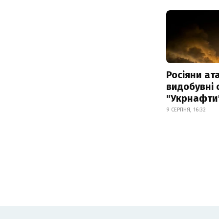
Росіяни ат
видобувні 
"Укрнафти
9 СЕРПНЯ, 16:32