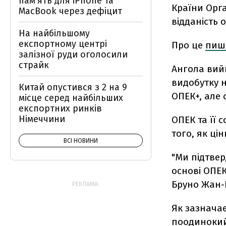
пам'ять для iPhone та
Країни Орга
MacBook через дефіцит
відданість 
На найбільшому
експортному центрі
Про це
пиш
залізної руди оголосили
страйк
Ангола вийш
видобутку н
Китай опустився з 2 на 9
ОПЕК+, але 
місце серед найбільших
експортних ринків
Німеччини
ОПЕК та її
того, як ці
ВСІ НОВИНИ
"Ми підтвер
основі ОПЕК
Бруно Жан-Р
РЕКЛАМА:
Як зазначає
поодинокий 