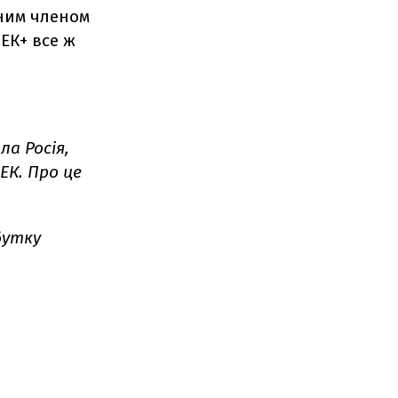
ним членом
ЕК+ все ж
а Росія,
ЕК. Про це
бутку