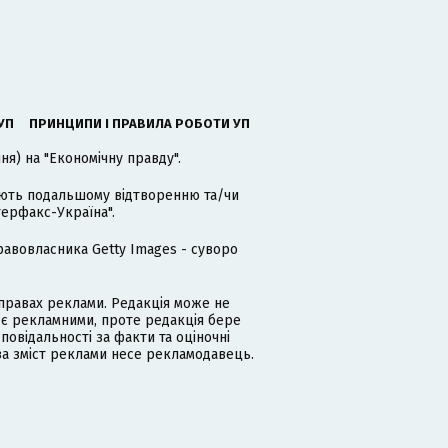
УП
ПРИНЦИПИ І ПРАВИЛА РОБОТИ УП
я) на "Економічну правду".
гають подальшому відтворенню та/чи
терфакс-Україна".
равовласника Getty Images - суворо
равах реклами. Редакція може не
 є рекламними, проте редакція бере
дповідальності за факти та оціночні
за зміст реклами несе рекламодавець.