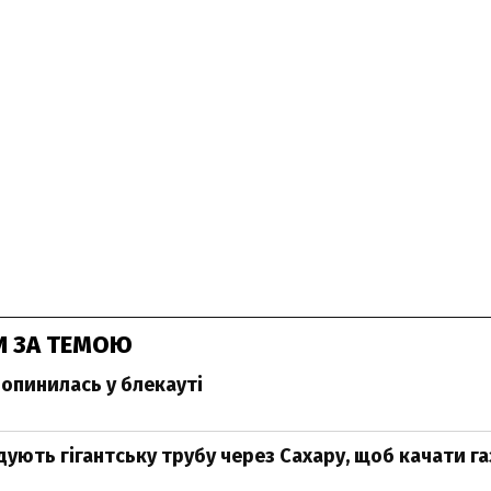
И ЗА ТЕМОЮ
 опинилась у блекауті
ують гігантську трубу через Сахару, щоб качати га