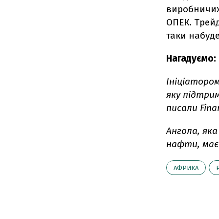
виробничих
ОПЕК. Трей
таки набуде
Нагадуємо:
Ініціаторо
яку підтрим
писали Finan
Ангола, як
нафти, має 
АФРИКА