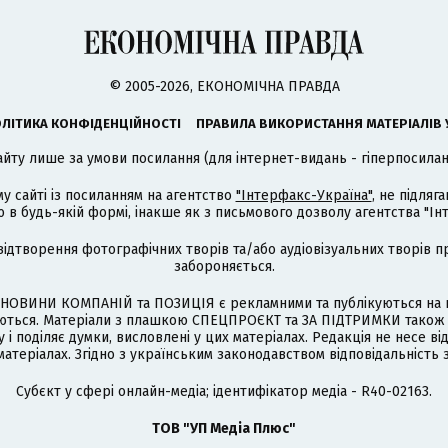
© 2005-2026, ЕКОНОМІЧНА ПРАВДА
ЛІТИКА КОНФІДЕНЦІЙНОСТІ
ПРАВИЛА ВИКОРИСТАННЯ МАТЕРІАЛІВ 
айту лише за умови посилання (для інтернет-видань - гіперпосиланн
му сайті із посиланням на агентство
"Інтерфакс-Україна"
, не підля
 будь-якій формі, інакше як з письмового дозволу агентства "Ін
відтворення фотографічних творів та/або аудіовізуальних творів п
забороняється.
НОВИНИ КОМПАНІЙ та ПОЗИЦІЯ є рекламними та публікуються на п
туються. Матеріали з плашкою СПЕЦПРОЄКТ та ЗА ПІДТРИМКИ також
 і поділяє думки, висловлені у цих матеріалах. Редакція не несе ві
атеріалах. Згідно з українським законодавством відповідальність 
Cубєкт у сфері онлайн-медіа; ідентифікатор медіа - R40-02163.
ТОВ "УП Медіа Плюс"