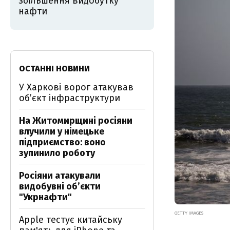
збільшення видобутку
нафти
ОСТАННІ НОВИНИ
У Харкові ворог атакував
обʼєкт інфраструктури
На Житомирщині росіяни
влучили у німецьке
підприємство: воно
зупинило роботу
Росіяни атакували
видобувні обʼєкти
"Укрнафти"
GETTY IMAGES
Apple тестує китайську