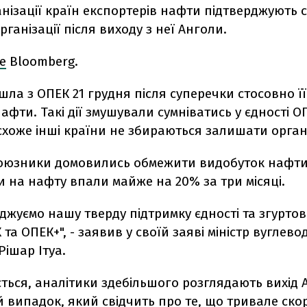
нізації країн експортерів нафти підтверджують 
організації після виходу з неї Анголи.
е
Bloomberg.
ла з ОПЕК 21 грудня після суперечки стосовно її
афти. Такі дії змушували сумніватись у єдності О
схоже інші країни не збираються залишати орган
 союзники домовились обмежити видобуток нафти,
ни на нафту впали майже на 20% за три місяці.
джуємо нашу тверду підтримку єдності та згуртов
 та ОПЕК+", - заявив у своїй заяві міністр вуглево
ішар Ітуа.
ться, аналітики здебільшого розглядають вихід 
випадок, який свідчить про те, що тривале ско