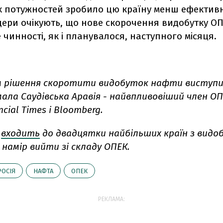
 потужностей зробило цю країну менш ефектив
дери очікують, що нове скорочення видобутку ОП
 чинності, як і планувалося, наступного місяця.
м рішення скоротити видобуток нафти виступил
ала Саудівська Аравія - найвпливовіший член ОП
cial Times і Bloomberg.
а
входить
до двадцятки найбільших країн з видо
намір вийти зі складу ОПЕК.
РОСІЯ
НАФТА
ОПЕК
РЕКЛАМА: