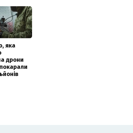
, яка
о
ла дрони
 покарали
льйонів