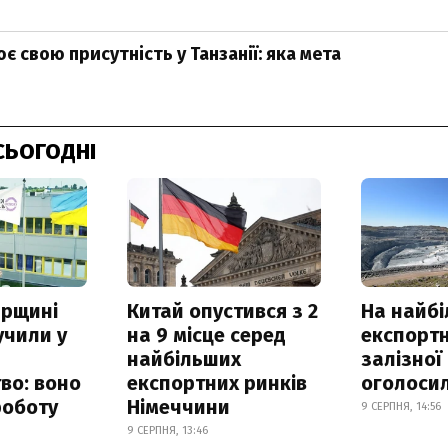
є свою присутність у Танзанії: яка мета
СЬОГОДНІ
рщині
Китай опустився з 2
На найб
учили у
на 9 місце серед
експортн
найбільших
залізної
во: воно
експортних ринків
оголоси
роботу
Німеччини
9 СЕРПНЯ, 14:56
9 СЕРПНЯ, 13:46