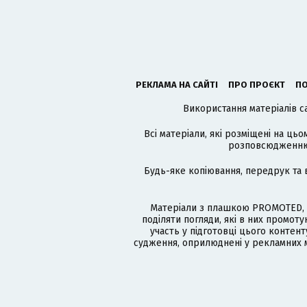
РЕКЛАМА НА САЙТІ
ПРО ПРОЄКТ
ПО
Використання матеріалів с
Всі матеріали, які розміщені на цьо
розповсюдженню в
Будь-яке копіювання, передрук та 
Матеріали з плашкою PROMOTED, 
поділяти погляди, які в них промо
участь у підготовці цього контенту
судження, оприлюднені у рекламних м