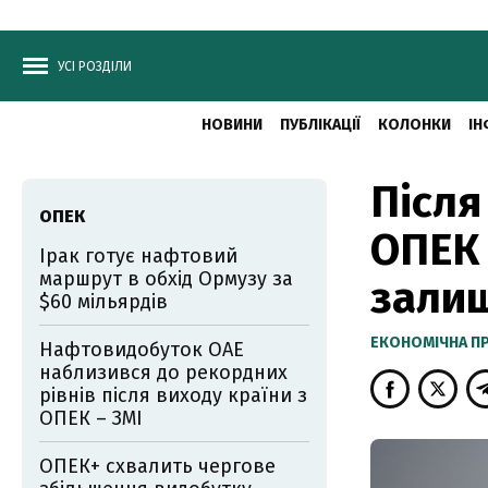
УСІ РОЗДІЛИ
НОВИНИ
ПУБЛІКАЦІЇ
КОЛОНКИ
ІН
Після
ОПЕК
ОПЕК 
Ірак готує нафтовий
маршрут в обхід Ормузу за
залиш
$60 мільярдів
ЕКОНОМІЧНА П
Нафтовидобуток ОАЕ
наблизився до рекордних
рівнів після виходу країни з
ОПЕК – ЗМІ
ОПЕК+ схвалить чергове