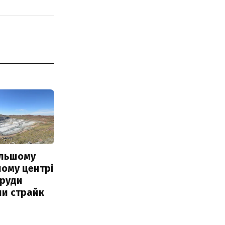
ільшому
ому центрі
 руди
ли страйк