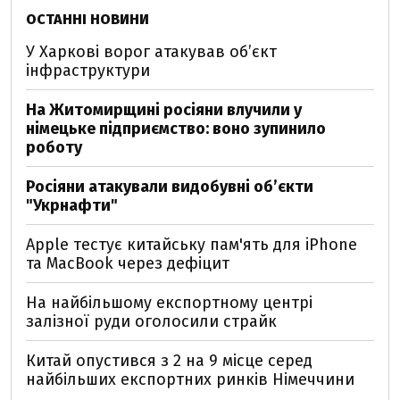
ОСТАННІ НОВИНИ
У Харкові ворог атакував обʼєкт
інфраструктури
На Житомирщині росіяни влучили у
німецьке підприємство: воно зупинило
роботу
Росіяни атакували видобувні обʼєкти
"Укрнафти"
Apple тестує китайську пам'ять для iPhone
та MacBook через дефіцит
На найбільшому експортному центрі
залізної руди оголосили страйк
Китай опустився з 2 на 9 місце серед
найбільших експортних ринків Німеччини