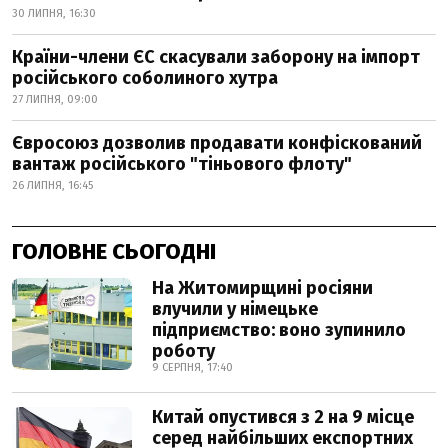
30 ЛИПНЯ, 16:30
Країни-члени ЄС скасували заборону на імпорт
російського соболиного хутра
27 ЛИПНЯ, 09:00
Євросоюз дозволив продавати конфіскований
вантаж російського "тіньового флоту"
26 ЛИПНЯ, 16:45
ГОЛОВНЕ СЬОГОДНІ
На Житомирщині росіяни
влучили у німецьке
підприємство: воно зупинило
роботу
9 СЕРПНЯ, 17:40
Китай опустився з 2 на 9 місце
серед найбільших експортних