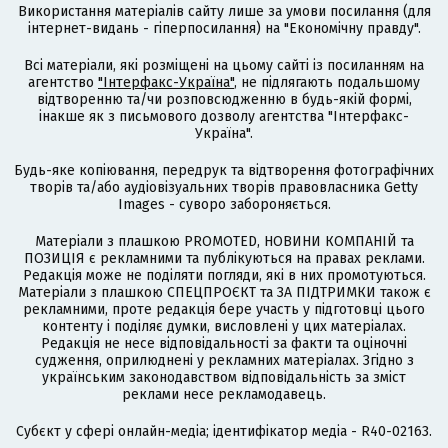
Використання матеріалів сайту лише за умови посилання (для
інтернет-видань - гіперпосилання) на "Економічну правду".
Всі матеріали, які розміщені на цьому сайті із посиланням на
агентство
"Інтерфакс-Україна"
, не підлягають подальшому
відтворенню та/чи розповсюдженню в будь-якій формі,
інакше як з письмового дозволу агентства "Інтерфакс-
Україна".
Будь-яке копіювання, передрук та відтворення фотографічних
творів та/або аудіовізуальних творів правовласника Getty
Images - суворо забороняється.
Матеріали з плашкою PROMOTED, НОВИНИ КОМПАНІЙ та
ПОЗИЦІЯ є рекламними та публікуються на правах реклами.
Редакція може не поділяти погляди, які в них промотуються.
Матеріали з плашкою СПЕЦПРОЄКТ та ЗА ПІДТРИМКИ також є
рекламними, проте редакція бере участь у підготовці цього
контенту і поділяє думки, висловлені у цих матеріалах.
Редакція не несе відповідальності за факти та оціночні
судження, оприлюднені у рекламних матеріалах. Згідно з
українським законодавством відповідальність за зміст
реклами несе рекламодавець.
Cубєкт у сфері онлайн-медіа; ідентифікатор медіа - R40-02163.