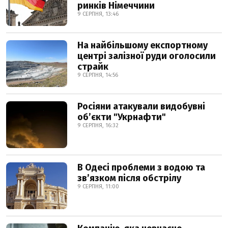
ринків Німеччини
9 СЕРПНЯ, 13:46
На найбільшому експортному
центрі залізної руди оголосили
страйк
9 СЕРПНЯ, 14:56
Росіяни атакували видобувні
обʼєкти "Укрнафти"
9 СЕРПНЯ, 16:32
В Одесі проблеми з водою та
звʼязком після обстрілу
9 СЕРПНЯ, 11:00