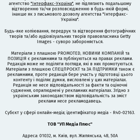
агентство
"Інтерфакс-Україна"
, не підлягають подальшому
відтворенню та/чи розповсюдженню в будь-якій формі,
інакше як з письмового дозволу агентства "Інтерфакс-
Україна".
Будь-яке копіювання, передрук та відтворення фотографічних
творів та/або аудіовізуальних творів правовласника Getty
Images - суворо забороняється.
Матеріали з плашкою PROMOTED, НОВИНИ КОМПАНІЙ та
ПОЗИЦІЯ є рекламними та публікуються на правах реклами.
Редакція може не поділяти погляди, які в них промотуються.
Матеріали з плашкою СПЕЦПРОЄКТ та ЗА ПІДТРИМКИ також є
рекламними, проте редакція бере участь у підготовці цього
контенту і поділяє думки, висловлені у цих матеріалах.
Редакція не несе відповідальності за факти та оціночні
судження, оприлюднені у рекламних матеріалах. Згідно з
українським законодавством відповідальність за зміст
реклами несе рекламодавець.
Cубєкт у сфері онлайн-медіа; ідентифікатор медіа - R40-02163.
ТОВ "УП Медіа Плюс"
Адреса: 01032, м. Київ, вул. Жилянська, 48, 50А