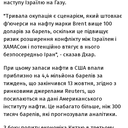
наступу Ізраїлю на Газу.
"Тривала окупація є сценарієм, який штовхає
ф'ючерси на нафту марки Brent вище 100
доларів за барель, оскільки це підвищує
ризик розширення конфлікту між Ізраїлем і
ХАМАСом і потенційно втягує в нього
безпосередньо Іран", - сказав Дхар.
При цьому запаси нафти в США впали
приблизно на 4,4 мільйона барелів за
тиждень, що закінчився 13 жовтня, згідно з
ринковими джерелами Reuters, що
посилаються на дані Американського
інституту нафти. Це набагато більше, ніж 300
тисяч барелів, які прогнозували аналітики.
З боку попиту економіка Китаю в третьому