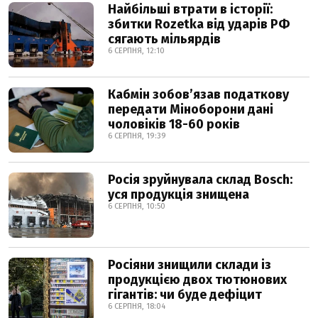
Найбільші втрати в історії:
збитки Rozetka від ударів РФ
сягають мільярдів
6 СЕРПНЯ, 12:10
Кабмін зобовʼязав податкову
передати Міноборони дані
чоловіків 18-60 років
6 СЕРПНЯ, 19:39
Росія зруйнувала склад Bosch:
уся продукція знищена
6 СЕРПНЯ, 10:50
Росіяни знищили склади із
продукцією двох тютюнових
гігантів: чи буде дефіцит
6 СЕРПНЯ, 18:04