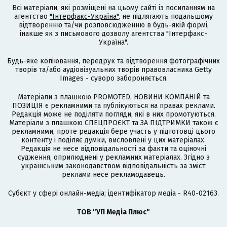
Всі матеріали, які розміщені на цьому сайті із посиланням на
агентство
"Інтерфакс-Україна"
, не підлягають подальшому
відтворенню та/чи розповсюдженню в будь-якій формі,
інакше як з письмового дозволу агентства "Інтерфакс-
Україна".
Будь-яке копіювання, передрук та відтворення фотографічних
творів та/або аудіовізуальних творів правовласника Getty
Images - суворо забороняється.
Матеріали з плашкою PROMOTED, НОВИНИ КОМПАНІЙ та
ПОЗИЦІЯ є рекламними та публікуються на правах реклами.
Редакція може не поділяти погляди, які в них промотуються.
Матеріали з плашкою СПЕЦПРОЄКТ та ЗА ПІДТРИМКИ також є
рекламними, проте редакція бере участь у підготовці цього
контенту і поділяє думки, висловлені у цих матеріалах.
Редакція не несе відповідальності за факти та оціночні
судження, оприлюднені у рекламних матеріалах. Згідно з
українським законодавством відповідальність за зміст
реклами несе рекламодавець.
Cубєкт у сфері онлайн-медіа; ідентифікатор медіа - R40-02163.
ТОВ "УП Медіа Плюс"