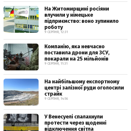
На Житомирщині росіяни
влучили у німецьке
підприємство: воно зупинило
роботу
9 СЕРПНЯ, 12:31
Компанію, яка невчасно
поставила дрони для ЗСУ,
покарали на 25 мільйонів
9 СЕРПНЯ, 11:31
На найбільшому експортному
центрі залізної руди оголосили
страйк
9 СЕРПНЯ, 14:56
У Венесуелі спалахнули
протести через щоденні
відключення світла