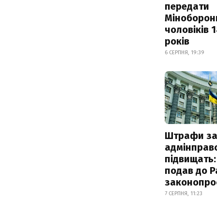
передати
Міноборон
чоловіків 
років
6 СЕРПНЯ, 19:39
Штрафи з
адмінправ
підвищать:
подав до Р
законопро
7 СЕРПНЯ, 11:23