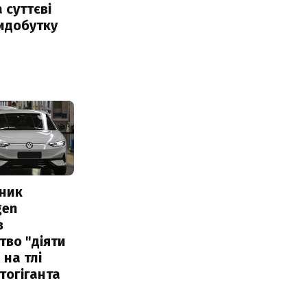
 суттєві
идобутку
сник
gen
в
тво "діяти
 на тлі
тогіганта