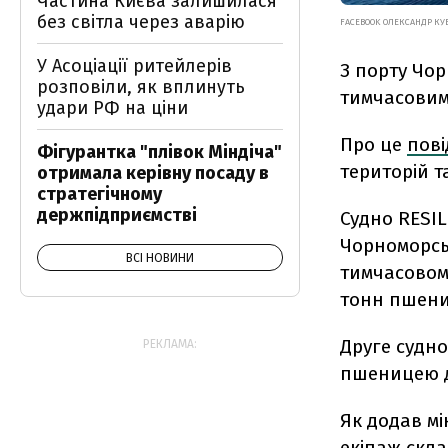
Частина Києва залишилася
без світла через аварію
FACEBOOK ОЛЕКСАНДР КУ
У Асоціації ритейлерів
З порту Чо
розповіли, як вплинуть
тимчасовим
удари РФ на ціни
Про це
пов
Фігурантка "плівок Міндіча"
територій т
отримала керівну посаду в
стратегічному
держпідприємстві
Судно RESIL
Чорноморсь
ВСІ НОВИНИ
тимчасовому
тонн пшени
Друге судн
РЕКЛАМА:
пшеницею д
Як додав мі
екіпаж скла