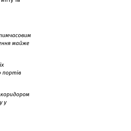
тимчасовим
ення майже
іх
 портів
 коридором
у у