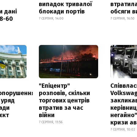
випадок тривалої
втратила
и дані
блокади портів
обсяги в
18-60
7 СЕРПНЯ, 14:00
7 СЕРПНЯ, 16:50
а
"Епіцентр"
Співвла
опорушення
розповів, скільки
Volkswa
 уряд
торгових центрів
заклика
ади
втратив за час
керівниц
єкт
війни
негайно"
кризи ав
7 СЕРПНЯ, 11:56
7 СЕРПНЯ, 10:02