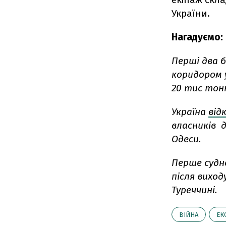
України.
Нагадуємо:
Перші два 
коридором 
20 тис тон
Україна
від
власників 
Одеси.
Перше судн
після виход
Туреччині.
ВІЙНА
ЕК