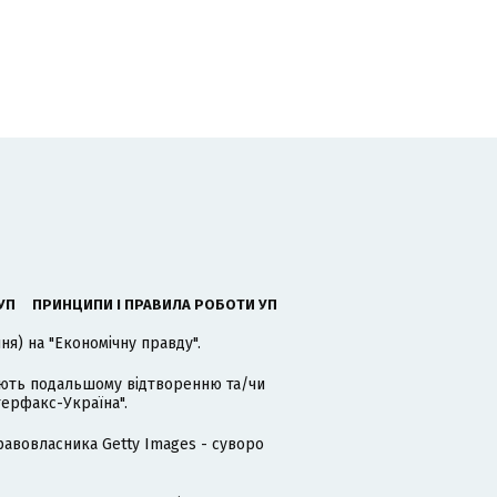
УП
ПРИНЦИПИ І ПРАВИЛА РОБОТИ УП
я) на "Економічну правду".
гають подальшому відтворенню та/чи
терфакс-Україна".
равовласника Getty Images - суворо