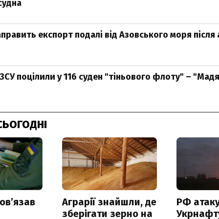
судна
аправить експорт подалі від Азовського моря після 
 ЗСУ поцілили у 116 суден "тіньового флоту" – "Мад
СЬОГОДНІ
овʼязав
Аграрії знайшли, де
РФ атак
зберігати зерно на
Укрнафту