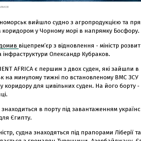
БРАКОВ
рноморськ вийшло судно з агропродукцією та пря
 коридором у Чорному морі в напрямку Босфору.
ідомив
віцепрем’єр з відновлення - міністр розвит
а інфраструктури Олександр Кубраков.
IENT AFRICA є першим з двох суден, які зайшли в
к на минулому тижні по встановленому ВМС ЗСУ
 коридору для цивільних суден. На його борту - 
ці.
о знаходиться в порту під завантаженням україн
ля Єгипту.
ністр, судна знаходяться під прапорами Ліберії та
дається з громадян Туреччини, Азербайджану, Є