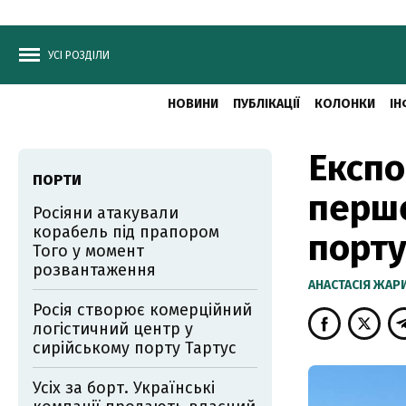
УСІ РОЗДІЛИ
НОВИНИ
ПУБЛІКАЦІЇ
КОЛОНКИ
ІН
Експо
ПОРТИ
перше
Росіяни атакували
корабель під прапором
порт
Того у момент
розвантаження
АНАСТАСІЯ ЖА
Росія створює комерційний
логістичний центр у
сирійському порту Тартус
Усіх за борт. Українські