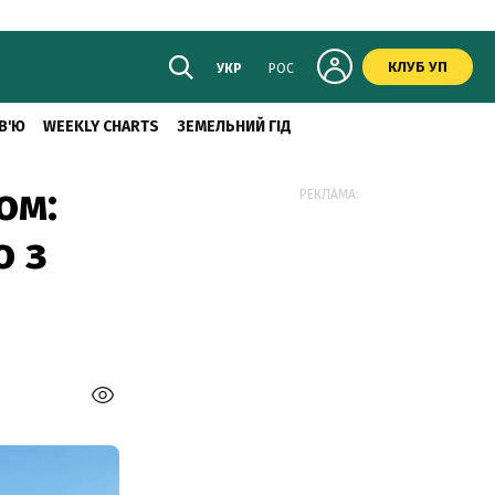
КЛУБ УП
УКР
РОС
В'Ю
WEEKLY CHARTS
ЗЕМЕЛЬНИЙ ГІД
ом:
РЕКЛАМА:
о з