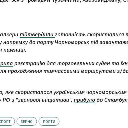
балкери
підтвердили
готовність скористалися 
у напрямку до порту Чорноморськ під завантаж
н пшениці.
крила
реєстрацію для торговельних суден та їхн
для проходження тимчасовими маршрутами з/до
о, яке скористалося українським чорноморським
у РФ з "зернової ініціативи",
прибуло
до Стамбул
СПОРТ
ЗЕРНО
ПОРТИ