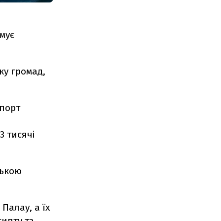
мує
ку громад,
 порт
3 тисячі
ською
 Палау, а їх
гипту та