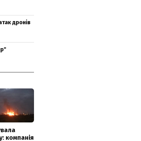
атак дронів
яр"
увала
: компанія