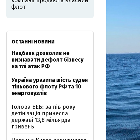
компанії продають власний
флот
ОСТАННІ НОВИНИ
Нацбанк дозволив не
визнавати дефолт бізнесу
на тлі атак РФ
Україна уразила шість суден
тіньового флоту РФ та 10
енерговузлів
Голова БЕБ: за пів року
детінізація принесла
державі 13,8 мільярда
гривень