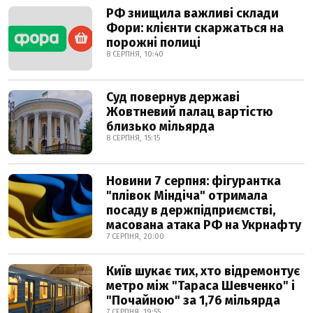
РФ знищила важливі склади
Фори: клієнти скаржаться на
порожні полиці
8 СЕРПНЯ, 10:40
Суд повернув державі
Жовтневий палац вартістю
близько мільярда
8 СЕРПНЯ, 15:15
Новини 7 серпня: фігурантка
"плівок Міндіча" отримала
посаду в держпідприємстві,
масована атака РФ на Укрнафту
7 СЕРПНЯ, 20:00
Київ шукає тих, хто відремонтує
метро між "Тараса Шевченко" і
"Почайною" за 1,76 мільярда
7 СЕРПНЯ, 19:55