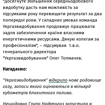
"Досягнуте збільшення середньодобового
видобутку дасть нам можливість за
підсумками року перевищити результат за два
попередні роки. У складних умовах команда
Укргазвидобування продовжує працювати
задля забезпечення країни власними
енергетичними ресурсами. Дякую колегам за
професіоналізм", – підсумував т.в.о.
генерального директора
"Укргазвидобування" Олег Толмачев.
Нагадаємо:
"Укргазвидобування"
відкрило
нове родовище
газу, запаси якого оцінюються в мільярд
кубометрів блакитного палива.
Нещодавно Група Нафтогаз
запустила
в