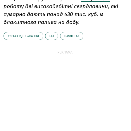
роботу дві високодебітні свердловини, які
сумарно дають понад 430 тис. куб. м
блакитного палива на добу.
УКРГАЗВИДОБУВАННЯ
ГАЗ
НАФТОГАЗ
РЕКЛАМА: