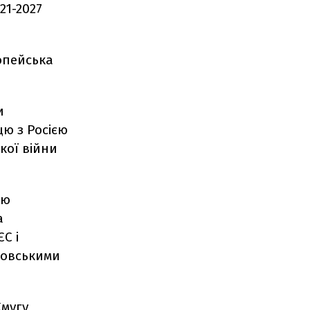
21-2027
опейська
и
ю з Росією
кої війни
цю
а
С і
довськими
Смугу