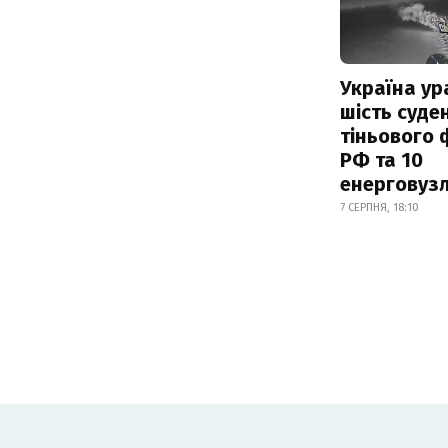
Україна ур
шість суде
тіньового 
РФ та 10
енерговузл
7 СЕРПНЯ, 18:10