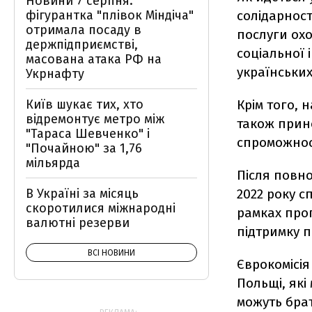
Новини 7 серпня:
фігурантка "плівок Міндіча"
солідарнос
отримала посаду в
послуги охо
держпідприємстві,
соціальної 
масована атака РФ на
українських
Укрнафту
Київ шукає тих, хто
Крім того, 
відремонтує метро між
також прин
"Тараса Шевченко" і
спроможност
"Почайною" за 1,76
мільярда
Після повно
В Україні за місяць
2022 року с
скоротилися міжнародні
рамках прог
валютні резерви
підтримку п
ВСІ НОВИНИ
Єврокомісія
Польщі, які
можуть брат