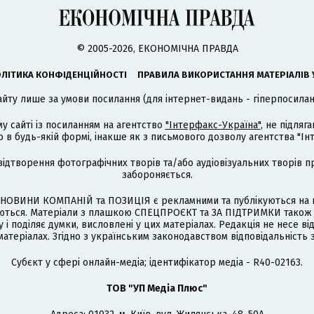
© 2005-2026, ЕКОНОМІЧНА ПРАВДА
ЛІТИКА КОНФІДЕНЦІЙНОСТІ
ПРАВИЛА ВИКОРИСТАННЯ МАТЕРІАЛІВ 
айту лише за умови посилання (для інтернет-видань - гіперпосиланн
му сайті із посиланням на агентство
"Інтерфакс-Україна"
, не підля
 будь-якій формі, інакше як з письмового дозволу агентства "Ін
відтворення фотографічних творів та/або аудіовізуальних творів п
забороняється.
НОВИНИ КОМПАНІЙ та ПОЗИЦІЯ є рекламними та публікуються на п
туються. Матеріали з плашкою СПЕЦПРОЄКТ та ЗА ПІДТРИМКИ також
 і поділяє думки, висловлені у цих матеріалах. Редакція не несе ві
атеріалах. Згідно з українським законодавством відповідальність 
Cубєкт у сфері онлайн-медіа; ідентифікатор медіа - R40-02163.
ТОВ "УП Медіа Плюс"