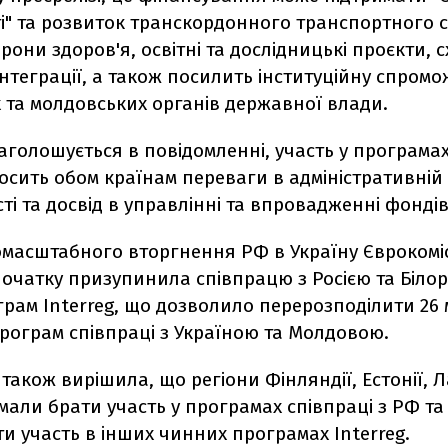
ті" та розвиток транскордонного транспортного 
рони здоров'я, освітні та дослідницькі проєкти, 
інтеграції, а також посилить інституційну спромо
 та молдовських органів державної влади.
наголошується в повідомленні, участь у програмах
осить обом країнам переваги в адміністративній
і та досвід в управлінні та впровадженні фондів
масштабного вторгнення РФ в Україну Єврокомісі
початку призупинила співпрацю з Росією та Біло
рам Interreg, що дозволило перерозподілити 26 
рограм співпраці з Україною та Молдовою.
 також вирішила, що регіони Фінляндії, Естонії, Ла
 мали брати участь у програмах співпраці з РФ та
и участь в інших чинних програмах Interreg.