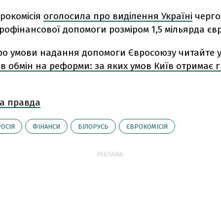
рокомісія
оголосила про виділення Україні
черго
офінансової допомоги розміром 1,5 мільярда євр
ро умови надання допомоги Євросоюзу читайте у 
в обмін на реформи: за яких умов Київ отримає г
а правда
РОСІЯ
ФІНАНСИ
БІЛОРУСЬ
ЄВРОКОМІСІЯ
РЕКЛАМА: