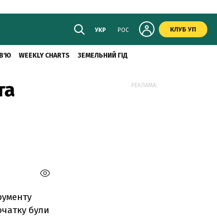
КЛУБ УП
УКР
РОС
В'Ю
WEEKLY CHARTS
ЗЕМЕЛЬНИЙ ГІД
та
РЕКЛАМА:
рументу
очатку були