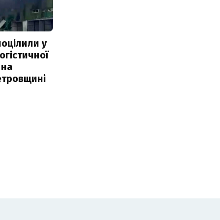
поцілили у
огістичної
 на
етровщині