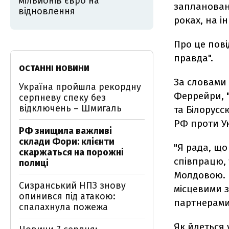
мільйонів євро на
заплановані
відновлення
роках, на і
Про це пові
правда".
ОСТАННІ НОВИНИ
За словами 
Україна пройшла рекордну
Феррейри, 
серпневу спеку без
відключень – Шмигаль
та Білорусс
РФ проти Ук
РФ знищила важливі
склади Фори: клієнти
"Я рада, що
скаржаться на порожні
співпрацю, 
полиці
Молдовою. 
Сизранський НПЗ знову
місцевими 
опинився під атакою:
партнерами"
спалахнула пожежа
Як йдеться 