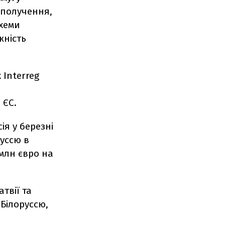
сполучення,
схеми
жність
 Interreg
 ЄС.
я у березні
руссю в
млн євро на
твії та
 Білоруссю,