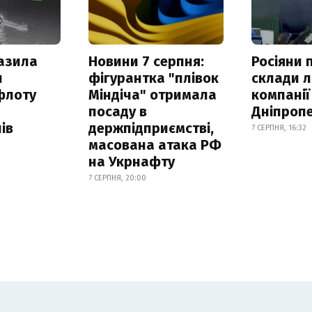
азила
Новини 7 серпня:
Росіяни 
н
фігурантка "плівок
склади л
флоту
Міндіча" отримала
компанії
посаду в
Дніпроп
ів
держпідприємстві,
7 СЕРПНЯ, 16:32
масована атака РФ
на Укрнафту
7 СЕРПНЯ, 20:00