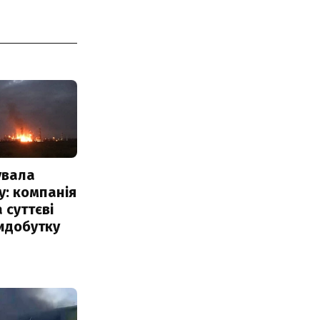
увала
: компанія
 суттєві
идобутку