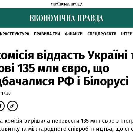
ФРАСТРУКТУРА
ПРАВИЛА ГРИ
ФІНАНСИ
СПЕЦПРОЄКТИ
ІНТЕР
омісія віддасть Україні 
ві 135 млн євро, що
бачалися РФ і Білорусі
 17:30
 комісія вирішила перевести 135 млн євро з Інст
розвитку та міжнародного співробітництва, що сп