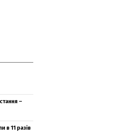
стання –
 в 11 разів