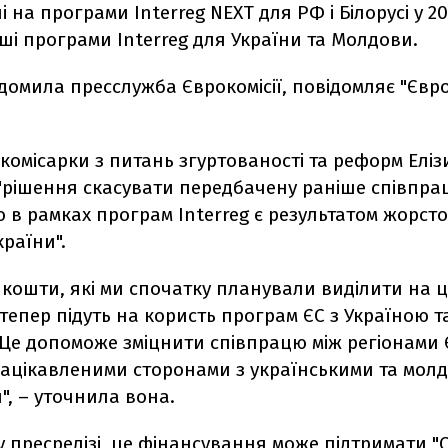
 на програми Interreg NEXT для РФ і Білорусі у 20
нші програми Interreg для України та Молдови.
домила пресслужба Єврокомісії, повідомляє "Євр
комісарки з питань згуртованості та реформ Еліз
"рішення скасувати передбачену раніше співпрац
ю в рамках програм Interreg є результатом жорсто
раїни".
 кошти, які ми спочатку планували виділити на 
тепер підуть на користь програм ЄС з Україною т
Це допоможе зміцнити співпрацю між регіонами Є
зацікавленими сторонами з українськими та мол
, – уточнила вона.
у пресрелізі, це фінансування може підтримати "