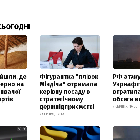
СЬОГОДНІ
айшли, де
Фігурантка "плівок
РФ атак
зерно на
Міндіча" отримала
Укрнафту
ривалої
керівну посаду в
втратила
ртів
стратегічному
обсяги в
держпідприємстві
7 СЕРПНЯ, 16:50
7 СЕРПНЯ, 17:10