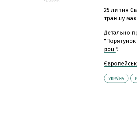
РЕКЛАМА:
25 липня Єв
траншу макр
Детально п
"
Порятунок 
році
".
Європейськ
УКРАЇНА