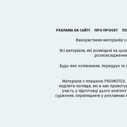
РЕКЛАМА НА САЙТІ
ПРО ПРОЄКТ
ПО
Використання матеріалів с
Всі матеріали, які розміщені на цьо
розповсюдженню в
Будь-яке копіювання, передрук та 
Матеріали з плашкою PROMOTED, 
поділяти погляди, які в них промо
участь у підготовці цього контенту
судження, оприлюднені у рекламних м