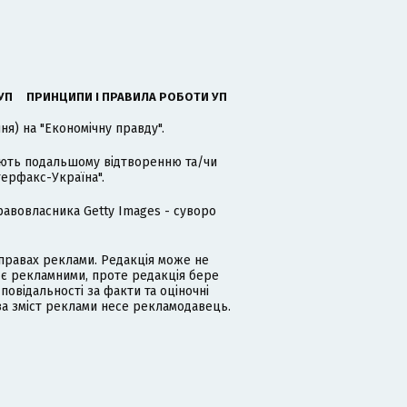
УП
ПРИНЦИПИ І ПРАВИЛА РОБОТИ УП
я) на "Економічну правду".
гають подальшому відтворенню та/чи
терфакс-Україна".
равовласника Getty Images - суворо
равах реклами. Редакція може не
 є рекламними, проте редакція бере
дповідальності за факти та оціночні
за зміст реклами несе рекламодавець.