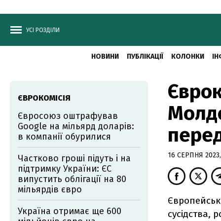
УСІ РОЗДІЛИ
НОВИНИ
ПУБЛІКАЦІЇ
КОЛОНКИ
ІН
Єврок
ЄВРОКОМІСІЯ
Молдо
Євросоюз оштрафував
Google на мільярд доларів:
перед
в компанії обурилися
16 СЕРПНЯ 2023,
Частково гроші підуть і на
підтримку України: ЄС
випустить облігації на 80
мільярдів євро
Європейська
Україна отримає ще 600
сусідства, 