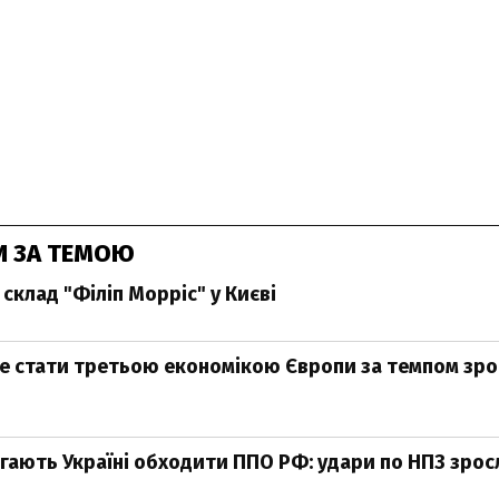
И ЗА ТЕМОЮ
склад "Філіп Морріс" у Києві
е стати третьою економікою Європи за темпом зро
ають Україні обходити ППО РФ: удари по НПЗ зросли