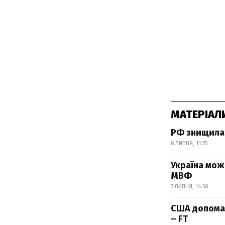
МАТЕРІАЛ
РФ знищила 
8 ЛИПНЯ, 11:55
Україна мож
МВФ
7 ЛИПНЯ, 14:58
США допомаг
– FT