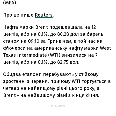
(МЕА).
Про це пише
Reuters
.
Нафта марки Brent подешевшала на 12
центів, або на 0,1%, до 86,28 дол за барель
станом на 09:10 за Гринвічем, в той час як
ф'ючерси на американську нафту марки West
Texas Intermediate (WTI) знизилися на 7
центів, або на 0,1%, до 82,75 дол.
Обидва еталони перебувають у стійкому
зростанні з червня, причому WTI торгується в
четвер на найвищому рівні цього року, а
Brent - на найвищому рівні з кінця січня.
РЕКЛАМА: