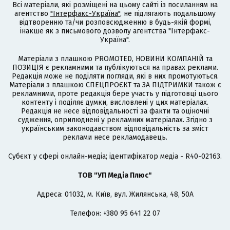
Всі матеріали, які розміщені на цьому сайті із посиланням на
агентство
"Інтерфакс-Україна"
, не підлягають подальшому
відтворенню та/чи розповсюдженню в будь-якій формі,
інакше як з письмового дозволу агентства "Інтерфакс-
Україна".
Матеріали з плашкою PROMOTED, НОВИНИ КОМПАНІЙ та
ПОЗИЦІЯ є рекламними та публікуються на правах реклами.
Редакція може не поділяти погляди, які в них промотуються.
Матеріали з плашкою СПЕЦПРОЄКТ та ЗА ПІДТРИМКИ також є
рекламними, проте редакція бере участь у підготовці цього
контенту і поділяє думки, висловлені у цих матеріалах.
Редакція не несе відповідальності за факти та оціночні
судження, оприлюднені у рекламних матеріалах. Згідно з
українським законодавством відповідальність за зміст
реклами несе рекламодавець.
Cубєкт у сфері онлайн-медіа; ідентифікатор медіа - R40-02163.
ТОВ "УП Медіа Плюс"
Адреса: 01032, м. Київ, вул. Жилянська, 48, 50А
Телефон: +380 95 641 22 07