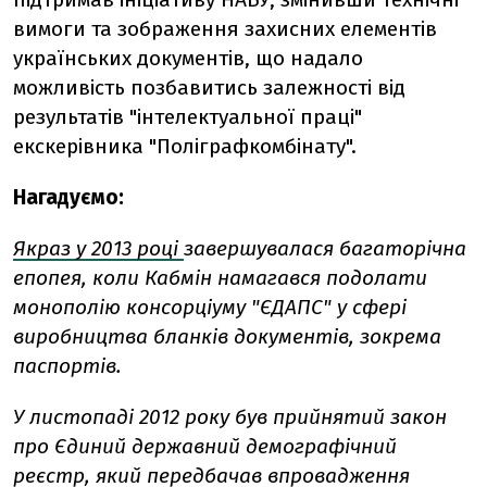
вимоги та зображення захисних елементів
українських документів, що надало
можливість позбавитись залежності від
результатів "інтелектуальної праці"
екскерівника "Поліграфкомбінату".
Нагадуємо:
Якраз у 2013 році
завершувалася багаторічна
епопея, коли Кабмін намагався подолати
монополію консорціуму "ЄДАПС" у сфері
виробництва бланків документів, зокрема
паспортів.
У листопаді 2012 року був прийнятий закон
про Єдиний державний демографічний
реєстр, який передбачав впровадження