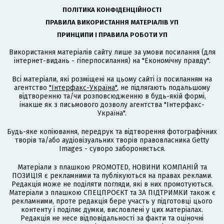
ПОЛІТИКА КОНФІДЕНЦІЙНОСТІ
ПРАВИЛА ВИКОРИСТАННЯ МАТЕРІАЛІВ УП
ПРИНЦИПИ І ПРАВИЛА РОБОТИ УП
Використання матеріалів сайту лише за умови посилання (для
інтернет-видань - гіперпосилання) на "Економічну правду".
Всі матеріали, які розміщені на цьому сайті із посиланням на
агентство
"Інтерфакс-Україна"
, не підлягають подальшому
відтворенню та/чи розповсюдженню в будь-якій формі,
інакше як з письмового дозволу агентства "Інтерфакс-
Україна".
Будь-яке копіювання, передрук та відтворення фотографічних
творів та/або аудіовізуальних творів правовласника Getty
Images - суворо забороняється.
Матеріали з плашкою PROMOTED, НОВИНИ КОМПАНІЙ та
ПОЗИЦІЯ є рекламними та публікуються на правах реклами.
Редакція може не поділяти погляди, які в них промотуються.
Матеріали з плашкою СПЕЦПРОЄКТ та ЗА ПІДТРИМКИ також є
рекламними, проте редакція бере участь у підготовці цього
контенту і поділяє думки, висловлені у цих матеріалах.
Редакція не несе відповідальності за факти та оціночні