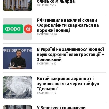
близько мільярда
8 СЕРПНЯ, 15:15
РФ знищила важливі склади
Фори: клієнти скаржаться на
порожні полиці
8 СЕРПНЯ, 10:40
В Україні не залишилося жодної
неушкодженої електростанції –
Зеленський
8 СЕРПНЯ, 14:10
Китай закриває аеропорт і
зупиняє потяги через тайфун
"Дельфін"
8 СЕРПНЯ, 17:10
У Венесуелі спалахнули