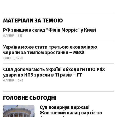
МАТЕРІАЛИ ЗА ТЕМОЮ
РФ знищила склад "Філіп Морріс" у Києві
8 ЛИПНЯ, 11:55
Україна може стати третьою економікою
Європи за темпом зростання – МВФ
7 ЛИПНЯ, 14:58
США допомагають Україні обходити ППО РФ:
удари по НПЗ зросли в 11 разів – FT
6 ЛИПНЯ, 10:45
ГОЛОВНЕ СЬОГОДНІ
Суд повернув державі
Жовтневий палац вартістю