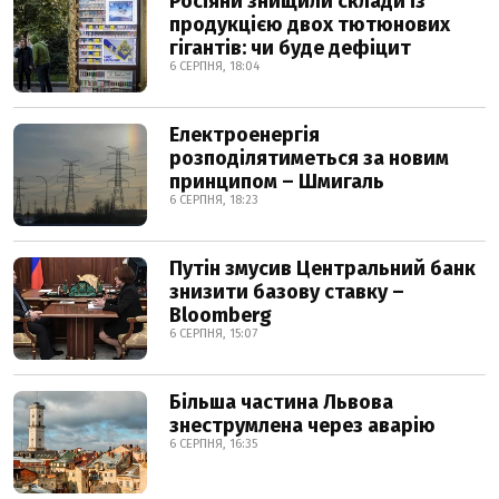
Росіяни знищили склади із
продукцією двох тютюнових
гігантів: чи буде дефіцит
6 СЕРПНЯ, 18:04
Електроенергія
розподілятиметься за новим
принципом – Шмигаль
6 СЕРПНЯ, 18:23
Путін змусив Центральний банк
знизити базову ставку –
Bloomberg
6 СЕРПНЯ, 15:07
Більша частина Львова
знеструмлена через аварію
6 СЕРПНЯ, 16:35