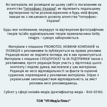
Всі матеріали, які розміщені на цьому сайті із посиланням на
агентство
"Інтерфакс-Україна"
, не підлягають подальшому
відтворенню та/чи розповсюдженню в будь-якій формі,
інакше як з письмового дозволу агентства "Інтерфакс-
Україна".
Будь-яке копіювання, передрук та відтворення фотографічних
творів та/або аудіовізуальних творів правовласника Getty
Images - суворо забороняється.
Матеріали з плашкою PROMOTED, НОВИНИ КОМПАНІЙ та
ПОЗИЦІЯ є рекламними та публікуються на правах реклами.
Редакція може не поділяти погляди, які в них промотуються.
Матеріали з плашкою СПЕЦПРОЄКТ та ЗА ПІДТРИМКИ також є
рекламними, проте редакція бере участь у підготовці цього
контенту і поділяє думки, висловлені у цих матеріалах.
Редакція не несе відповідальності за факти та оціночні
судження, оприлюднені у рекламних матеріалах. Згідно з
українським законодавством відповідальність за зміст
реклами несе рекламодавець.
Cубєкт у сфері онлайн-медіа; ідентифікатор медіа - R40-02163.
ТОВ "УП Медіа Плюс"