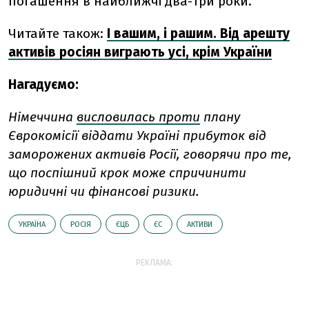
погашення в найближчі два-три роки.
Читайте також:
І вашим, і рашим. Від арешту
активів росіян виграють усі, крім України
Нагадуємо:
Німеччина
висловилась проти
плану
Єврокомісії віддати Україні прибуток від
заморожених активів Росії, говорячи про те,
що поспішний крок може спричинити
юридичні чи фінансові ризики.
УКРАЇНА
РОСІЯ
ЄЦБ
ЄС
АКТИВИ
РЕКЛАМА: