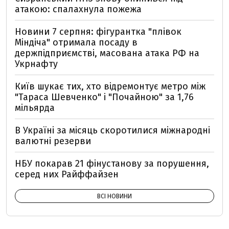
атакою: спалахнула пожежа
Новини 7 серпня: фігурантка "плівок
Міндіча" отримала посаду в
держпідприємстві, масована атака РФ на
Укрнафту
Київ шукає тих, хто відремонтує метро між
"Тараса Шевченко" і "Почайною" за 1,76
мільярда
В Україні за місяць скоротилися міжнародні
валютні резерви
НБУ покарав 21 фінустанову за порушення,
серед них Райффайзен
ВСІ НОВИНИ