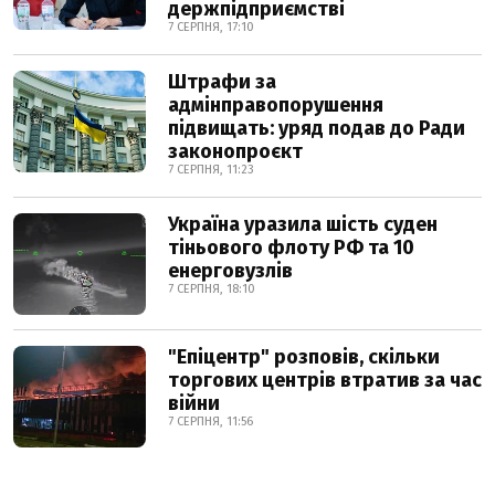
держпідприємстві
7 СЕРПНЯ, 17:10
Штрафи за
адмінправопорушення
підвищать: уряд подав до Ради
законопроєкт
7 СЕРПНЯ, 11:23
Україна уразила шість суден
тіньового флоту РФ та 10
енерговузлів
7 СЕРПНЯ, 18:10
"Епіцентр" розповів, скільки
торгових центрів втратив за час
війни
7 СЕРПНЯ, 11:56