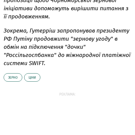
пропозиції щодо Чорноморської зернової
ініціативи допоможуть вирішити питання з
її продовженням.
Зокрема, Гутерріш запропонував президенту
РФ Путіну продовжити "зернову угоду" в
обмін на підключення "дочки"
"Россільгоспбанка" до міжнародної платіжної
системи SWIFT.
ЗЕРНО
ЦІНИ
РЕКЛАМА: