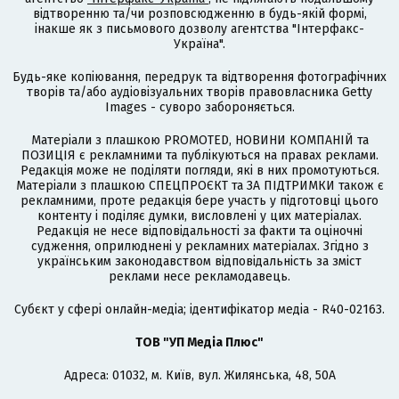
відтворенню та/чи розповсюдженню в будь-якій формі,
інакше як з письмового дозволу агентства "Інтерфакс-
Україна".
Будь-яке копіювання, передрук та відтворення фотографічних
творів та/або аудіовізуальних творів правовласника Getty
Images - суворо забороняється.
Матеріали з плашкою PROMOTED, НОВИНИ КОМПАНІЙ та
ПОЗИЦІЯ є рекламними та публікуються на правах реклами.
Редакція може не поділяти погляди, які в них промотуються.
Матеріали з плашкою СПЕЦПРОЄКТ та ЗА ПІДТРИМКИ також є
рекламними, проте редакція бере участь у підготовці цього
контенту і поділяє думки, висловлені у цих матеріалах.
Редакція не несе відповідальності за факти та оціночні
судження, оприлюднені у рекламних матеріалах. Згідно з
українським законодавством відповідальність за зміст
реклами несе рекламодавець.
Cубєкт у сфері онлайн-медіа; ідентифікатор медіа - R40-02163.
ТОВ "УП Медіа Плюс"
Адреса: 01032, м. Київ, вул. Жилянська, 48, 50А