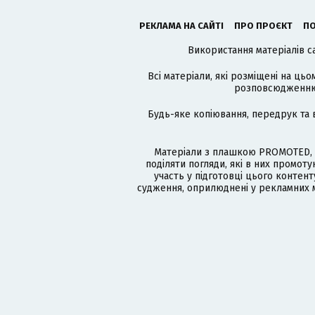
РЕКЛАМА НА САЙТІ
ПРО ПРОЄКТ
ПО
Використання матеріалів с
Всі матеріали, які розміщені на цьо
розповсюдженню в
Будь-яке копіювання, передрук та 
Матеріали з плашкою PROMOTED, 
поділяти погляди, які в них промо
участь у підготовці цього контенту
судження, оприлюднені у рекламних м