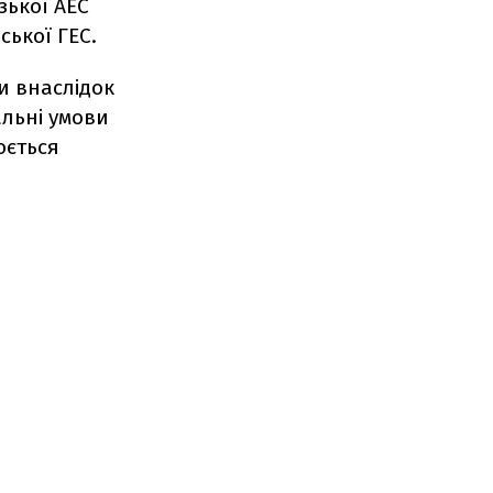
зької АЕС
ської ГЕС.
и внаслідок
альні умови
юється