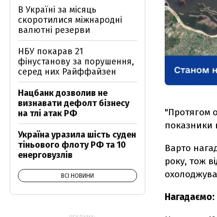
В Україні за місяць
скоротилися міжнародні
валютні резерви
НБУ покарав 21
фінустанову за порушення,
серед них Райффайзен
Нацбанк дозволив не
визнавати дефолт бізнесу
"Протягом о
на тлі атак РФ
показники 
Україна уразила шість суден
тіньового флоту РФ та 10
Варто нага
енерговузлів
року, тож в
охолоджувач
ВСІ НОВИНИ
Нагадаємо: