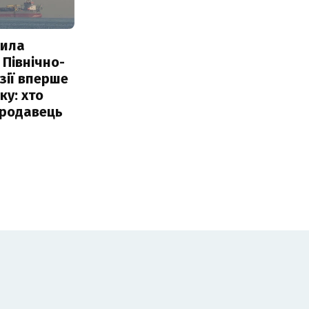
пила
 Північно-
Азії вперше
ку: хто
продавець