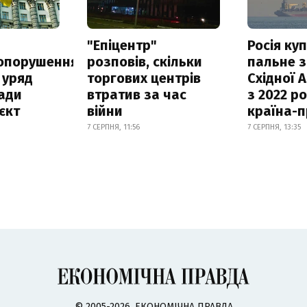
а
"Епіцентр"
Росія ку
опорушення
розповів, скільки
пальне з
 уряд
торгових центрів
Східної 
ади
втратив за час
з 2022 ро
єкт
війни
країна-
7 СЕРПНЯ, 11:56
7 СЕРПНЯ, 13:35
© 2005-2026, ЕКОНОМІЧНА ПРАВДА