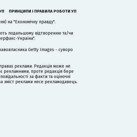
УП
ПРИНЦИПИ І ПРАВИЛА РОБОТИ УП
я) на "Економічну правду".
гають подальшому відтворенню та/чи
терфакс-Україна".
равовласника Getty Images - суворо
равах реклами. Редакція може не
 є рекламними, проте редакція бере
дповідальності за факти та оціночні
за зміст реклами несе рекламодавець.