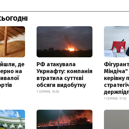
СЬОГОДНІ
айшли, де
РФ атакувала
Фігурант
зерно на
Укрнафту: компанія
Міндіча"
ривалої
втратила суттєві
керівну 
ртів
обсяги видобутку
стратегі
держпід
7 СЕРПНЯ, 16:50
7 СЕРПНЯ, 17:10