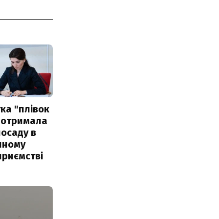
ка "плівок
 отримала
посаду в
чному
приємстві