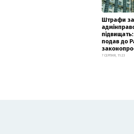
Штрафи з
адмінправ
підвищать:
подав до Р
законопро
7 СЕРПНЯ, 11:23