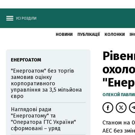
УСІ РОЗДІЛИ
НОВИНИ
ПУБЛІКАЦІЇ
КОЛОНКИ
ІН
Рівен
ЕНЕРГОАТОМ
охоло
"Енергоатом" без торгів
замовив оцінку
"Енер
корпоративного
управління за 3,5 мільйона
ОЛЕКСІЙ ПАВЛ
євро
Наглядові ради
"Енергоатому" та
"Оператора ГТС України"
Станом на 0
сформовані – уряд
АЕС без змі