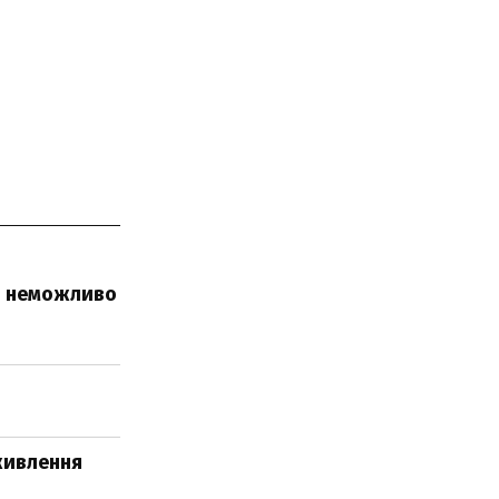
зі неможливо
живлення