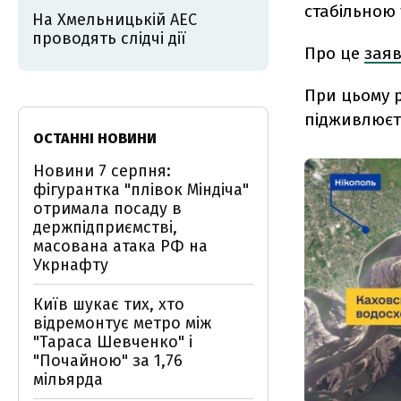
стабільною
На Хмельницькій АЕС
проводять слідчі дії
Про це
зая
При цьому р
підживлюєтьс
ОСТАННІ НОВИНИ
Новини 7 серпня:
фігурантка "плівок Міндіча"
отримала посаду в
держпідприємстві,
масована атака РФ на
Укрнафту
Київ шукає тих, хто
відремонтує метро між
"Тараса Шевченко" і
"Почайною" за 1,76
мільярда