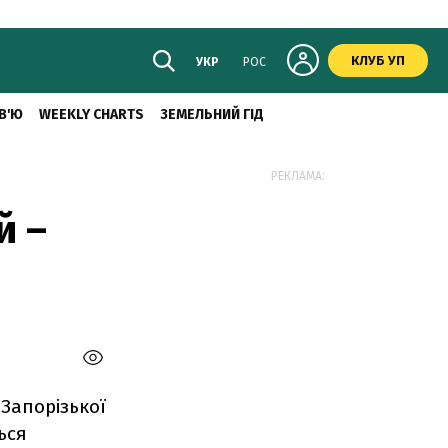
КЛУБ УП
УКР
РОС
В'Ю
WEEKLY CHARTS
ЗЕМЕЛЬНИЙ ГІД
РЕКЛАМА:
й –
 Запорізької
ься