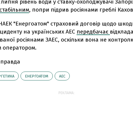
 липня рівень води у ставку-охолоджувачі Запорі
стабільним
, попри підрив росіянами греблі Кахов
НАЕК "Енергоатом" страховий договір щодо шкод
нциденту на українських АЕС
передбачає
відклад
ваної росіянами ЗАЕС, оскільки вона не контрол
м оператором.
 правда
РГЕТИКА
ЕНЕРГОАТОМ
АЕС
РЕКЛАМА: