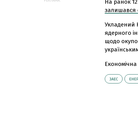
На ранок 12
РЕКЛАМА:
залишався 
Укладений 
ядерного і
щодо окупо
українськи
Економічна
ЗАЕС
ЕНЕ