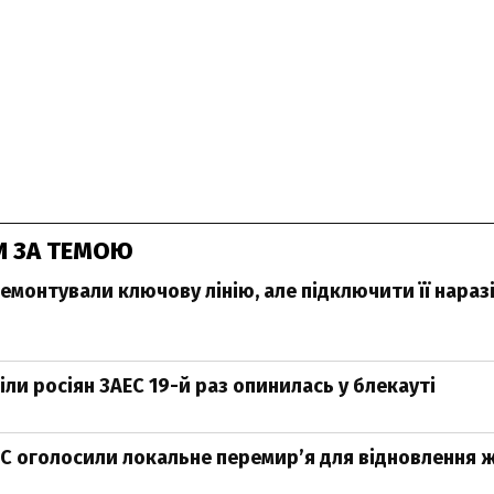
И ЗА ТЕМОЮ
ремонтували ключову лінію, але підключити її нара
ли росіян ЗАЕС 19-й раз опинилась у блекауті
С оголосили локальне перемирʼя для відновлення 