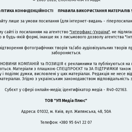
ЛІТИКА КОНФІДЕНЦІЙНОСТІ
ПРАВИЛА ВИКОРИСТАННЯ МАТЕРІАЛІВ 
айту лише за умови посилання (для інтернет-видань - гіперпосиланн
му сайті із посиланням на агентство
"Інтерфакс-Україна"
, не підля
 будь-якій формі, інакше як з письмового дозволу агентства "Ін
відтворення фотографічних творів та/або аудіовізуальних творів п
забороняється.
НОВИНИ КОМПАНІЙ та ПОЗИЦІЯ є рекламними та публікуються на п
туються. Матеріали з плашкою СПЕЦПРОЄКТ та ЗА ПІДТРИМКИ також
 і поділяє думки, висловлені у цих матеріалах. Редакція не несе ві
атеріалах. Згідно з українським законодавством відповідальність 
Cубєкт у сфері онлайн-медіа; ідентифікатор медіа - R40-02163.
ТОВ "УП Медіа Плюс"
Адреса: 01032, м. Київ, вул. Жилянська, 48, 50А
Телефон: +380 95 641 22 07