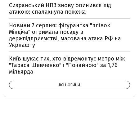
Сизранський НПЗ знову опинився під
атакою: спалахнула пожежа
Новини 7 серпня: фігурантка "плівок
Міндіча" отримала посаду в
держпідприємстві, масована атака РФ на
Укрнафту
Київ шукає тих, хто відремонтує метро між
"Тараса Шевченко" і "Почайною" за 1,76
мільярда
ВСІ НОВИНИ