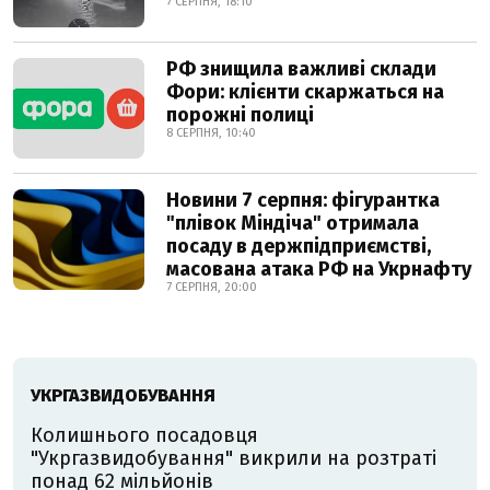
7 СЕРПНЯ, 18:10
РФ знищила важливі склади
Фори: клієнти скаржаться на
порожні полиці
8 СЕРПНЯ, 10:40
Новини 7 серпня: фігурантка
"плівок Міндіча" отримала
посаду в держпідприємстві,
масована атака РФ на Укрнафту
7 СЕРПНЯ, 20:00
УКРГАЗВИДОБУВАННЯ
Колишнього посадовця
"Укргазвидобування" викрили на розтраті
понад 62 мільйонів