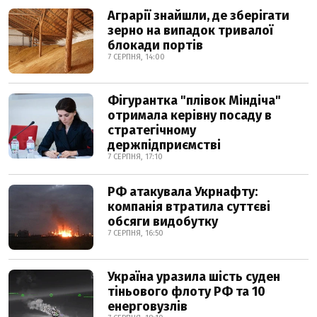
Аграрії знайшли, де зберігати
зерно на випадок тривалої
блокади портів
7 СЕРПНЯ, 14:00
Фігурантка "плівок Міндіча"
отримала керівну посаду в
стратегічному
держпідприємстві
7 СЕРПНЯ, 17:10
РФ атакувала Укрнафту:
компанія втратила суттєві
обсяги видобутку
7 СЕРПНЯ, 16:50
Україна уразила шість суден
тіньового флоту РФ та 10
енерговузлів