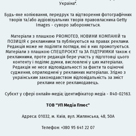
Україна".
Будь-яке копіювання, передрук та відтворення фотографічних
творів та/або аудіовізуальних творів правовласника Getty
Images - суворо забороняється.
Матеріали з плашкою PROMOTED, НОВИНИ КОМПАНІЙ та
ПОЗИЦІЯ є рекламними та публікуються на правах реклами.
Редакція може не поділяти погляди, які в них промотуються.
Матеріали з плашкою СПЕЦПРОЄКТ та ЗА ПІДТРИМКИ також є
рекламними, проте редакція бере участь у підготовці цього
контенту і поділяє думки, висловлені у цих матеріалах.
Редакція не несе відповідальності за факти та оціночні
судження, оприлюднені у рекламних матеріалах. Згідно з
українським законодавством відповідальність за зміст
реклами несе рекламодавець.
Cубєкт у сфері онлайн-медіа; ідентифікатор медіа - R40-02163.
ТОВ "УП Медіа Плюс"
Адреса: 01032, м. Київ, вул. Жилянська, 48, 50А
Телефон: +380 95 641 22 07