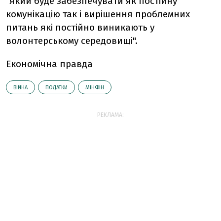
"який буде забезпечувати як постійну
комунікацію так і вирішення проблемних
питань які постійно виникають у
волонтерському середовищі".
Економічна правда
ВІЙНА
ПОДАТКИ
МІНФІН
РЕКЛАМА: