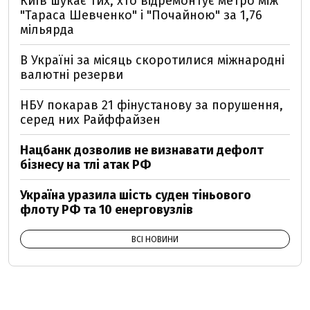
Київ шукає тих, хто відремонтує метро між
"Тараса Шевченко" і "Почайною" за 1,76
мільярда
В Україні за місяць скоротилися міжнародні
валютні резерви
НБУ покарав 21 фінустанову за порушення,
серед них Райффайзен
Нацбанк дозволив не визнавати дефолт
бізнесу на тлі атак РФ
Україна уразила шість суден тіньового
флоту РФ та 10 енерговузлів
ВСІ НОВИНИ