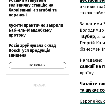
дестабіліз
Росіяни атакували
залізничну станцію на
активів і з
Харківщині, є загиблі та
також забор
поранені
За даними З
Хусити практично закрили
Володимир 
Баб-ель-Мандебську
протоку
Таубер
, а 
Георгій Кав
Росія зруйнувала склад
бізнесмен І
Bosch: уся продукція
знищена
Нагадаємо,
ВСІ НОВИНИ
санкції на п
країну.
Читайте та
РЕКЛАМА:
та шукає с
Європейськ