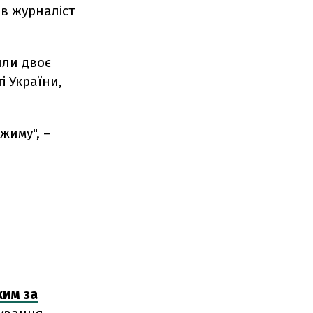
в журналіст
шли двоє
і України,
жиму", –
жим за