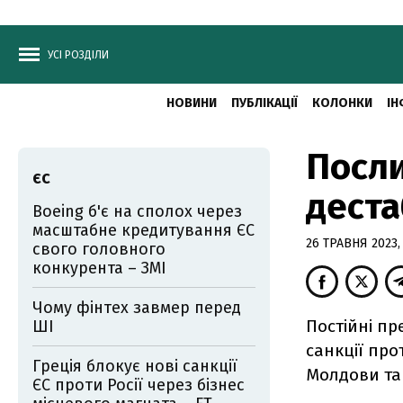
УСІ РОЗДІЛИ
НОВИНИ
ПУБЛІКАЦІЇ
КОЛОНКИ
ІН
Посли
ЄС
деста
Boeing б'є на сполох через
масштабне кредитування ЄС
26 ТРАВНЯ 2023,
свого головного
конкурента – ЗМІ
Чому фінтех завмер перед
Постійні п
ШІ
санкції про
Греція блокує нові санкції
Молдови та 
ЄС проти Росії через бізнес