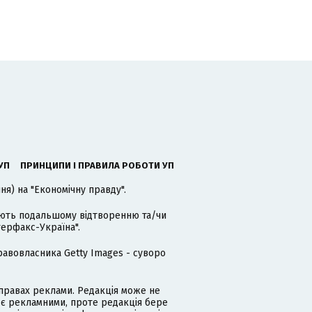
УП
ПРИНЦИПИ І ПРАВИЛА РОБОТИ УП
я) на "Економічну правду".
гають подальшому відтворенню та/чи
терфакс-Україна".
равовласника Getty Images - суворо
равах реклами. Редакція може не
 є рекламними, проте редакція бере