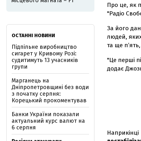
місцевого магната – FT
Про це, як 
"Радіо Своб
За його да
ОСТАННІ НОВИНИ
людей, яких
та ще п’ять
Підпільне виробництво
сигарет у Кривому Розі:
"Це перші п
судитимуть 13 учасників
групи
додає Джоз
Марганець на
Дніпропетровщині без води
з початку серпня:
Корецький прокоментував
Банки України показали
актуальний курс валют на
6 серпня
Наприкінці