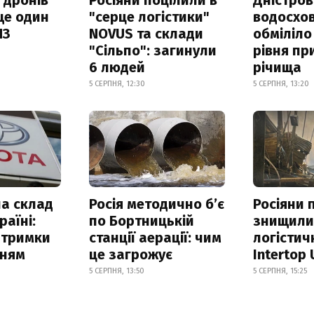
ще один
"серце логістики"
водосхо
ПЗ
NOVUS та склади
обміліло
"Сільпо": загинули
рівня пр
6 людей
річища
5 СЕРПНЯ, 12:30
5 СЕРПНЯ, 13:20
а склад
Росія методично б’є
Росіяни 
раїні:
по Бортницькій
знищил
атримки
станції аерації: чим
логістич
нням
це загрожує
Intertop 
5 СЕРПНЯ, 13:50
5 СЕРПНЯ, 15:25