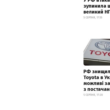
зупинила 
великий Н
5 СЕРПНЯ, 17:55
РФ знищил
Toyota в Ук
можливі з
з постача
5 СЕРПНЯ, 17:20