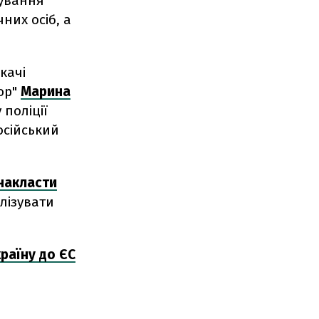
жування
них осіб, а
качі
ор"
Марина
 поліції
осійський
накласти
ілізувати
раїну до ЄС