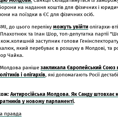
ацію Молдови.
Санкції складатимуться із заморо
аборони на надання коштів для фізичних і юридич
они на поїздки в ЄС для фізичних осіб.
МІ, до цього переліку
можуть увійти
олігархи-вті
Плахотнюк та Ілан Шор, топ-депутатка партії "Ш
також.колишній заступник голови Генінспекторату
калюк, який перебуває в розшуку в Молдові, та р
гор Чайка.
 Молдова раніше
закликала Європейський Союз 
олітиків і олігархів
, які допомагають Росії дестаб
кож:
Антиросійська Молдова. Як Санду штовхає к
оратників у новому парламенті
.
а правда