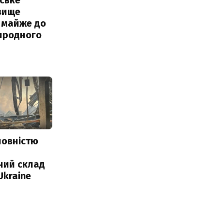
вище
 майже до
иродного
повністю
и
ний склад
Ukraine