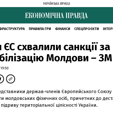
ФРАСТРУКТУРА
ПРАВИЛА ГРИ
ФІНАНСИ
СПЕЦПРОЄКТИ
ІНТЕР
 ЄС схвалили санкції за
білізацію Молдови – ЗМ
 19:50
редставники держав-членів Європейського Союзу
ти молдовських фізичних осіб, причетних до деста
підриву територіальної цілісності України.