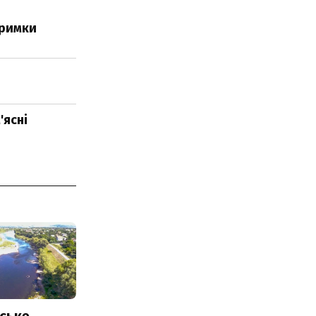
тримки
'ясні
ське