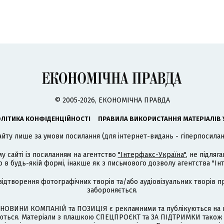
© 2005-2026, ЕКОНОМІЧНА ПРАВДА
ЛІТИКА КОНФІДЕНЦІЙНОСТІ
ПРАВИЛА ВИКОРИСТАННЯ МАТЕРІАЛІВ 
айту лише за умови посилання (для інтернет-видань - гіперпосиланн
му сайті із посиланням на агентство
"Інтерфакс-Україна"
, не підля
 будь-якій формі, інакше як з письмового дозволу агентства "Ін
відтворення фотографічних творів та/або аудіовізуальних творів п
забороняється.
НОВИНИ КОМПАНІЙ та ПОЗИЦІЯ є рекламними та публікуються на п
туються. Матеріали з плашкою СПЕЦПРОЄКТ та ЗА ПІДТРИМКИ також