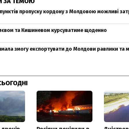
И ЗА ТЕМОЮ
 пунктів пропуску кордону з Молдовою можливі за
иєвом та Кишиневом курсуватиме щоденно
имала змогу експортувати до Молдови равлики та м
СЬОГОДНІ
 дронів
Росіяни поцілили в
Дністров