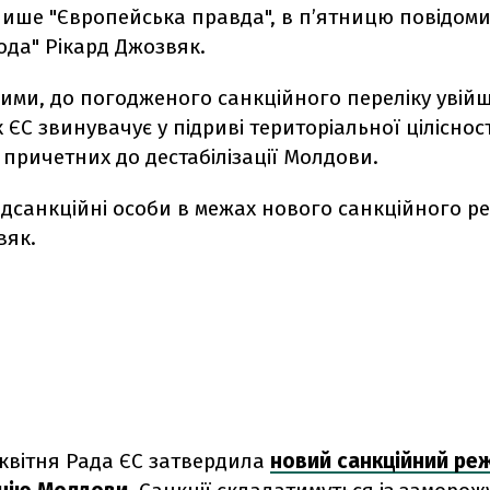
пише "Європейська правда", в п’ятницю повідоми
ода" Рікард Джозвяк.
ними, до погодженого санкційного переліку увій
 ЄС звинувачує у підриві територіальної цілісност
, причетних до дестабілізації Молдови.
ідсанкційні особи в межах нового санкційного ре
вяк.
 квітня Рада ЄС затвердила
новий санкційний ре