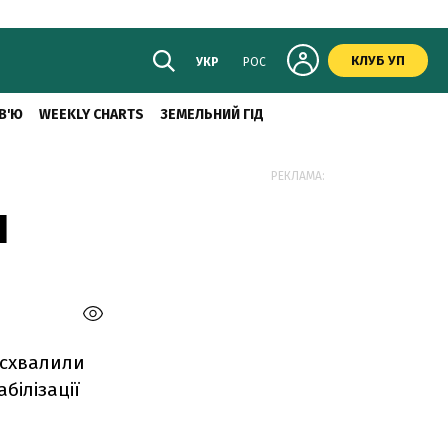
КЛУБ УП
УКР
РОС
В'Ю
WEEKLY CHARTS
ЗЕМЕЛЬНИЙ ГІД
РЕКЛАМА:
І
 схвалили
білізації