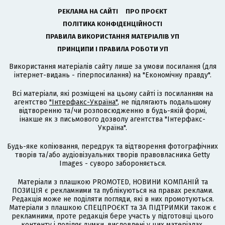
РЕКЛАМА НА САЙТІ
ПРО ПРОЄКТ
ПОЛІТИКА КОНФІДЕНЦІЙНОСТІ
ПРАВИЛА ВИКОРИСТАННЯ МАТЕРІАЛІВ УП
ПРИНЦИПИ І ПРАВИЛА РОБОТИ УП
Використання матеріалів сайту лише за умови посилання (для
інтернет-видань - гіперпосилання) на "Економічну правду".
Всі матеріали, які розміщені на цьому сайті із посиланням на
агентство
"Інтерфакс-Україна"
, не підлягають подальшому
відтворенню та/чи розповсюдженню в будь-якій формі,
інакше як з письмового дозволу агентства "Інтерфакс-
Україна".
Будь-яке копіювання, передрук та відтворення фотографічних
творів та/або аудіовізуальних творів правовласника Getty
Images - суворо забороняється.
Матеріали з плашкою PROMOTED, НОВИНИ КОМПАНІЙ та
ПОЗИЦІЯ є рекламними та публікуються на правах реклами.
Редакція може не поділяти погляди, які в них промотуються.
Матеріали з плашкою СПЕЦПРОЄКТ та ЗА ПІДТРИМКИ також є
рекламними, проте редакція бере участь у підготовці цього
контенту і поділяє думки, висловлені у цих матеріалах.