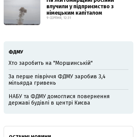
На Житомирщині росіяни
влучили у підприємство з
німецьким капіталом
9 СЕРПНЯ, 12:31
ФДМУ
Хто заробить на "Моршинській"
За перше півріччя ФДМУ заробив 3,4
мільярда гривень
НАБУ та ФДМУ домоглися повернення
державі будівлі в центрі Києва
ОСТАННІ НОВИНИ