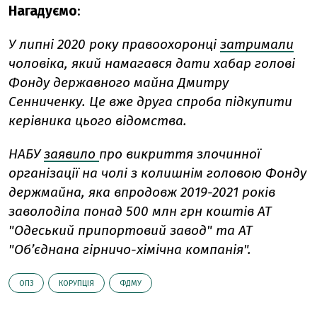
Нагадуємо
:
У липні 2020 року правоохоронці
затримали
чоловіка, який намагався дати хабар голові
Фонду державного майна Дмитру
Сенниченку. Це вже друга спроба підкупити
керівника цього відомства.
НАБУ
заявило
про викриття злочинної
організації на чолі з колишнім головою Фонду
держмайна, яка впродовж 2019-2021 років
заволоділа понад 500 млн грн коштів АТ
"Одеський припортовий завод" та АТ
"Об’єднана гірничо-хімічна компанія".
ОПЗ
КОРУПЦІЯ
ФДМУ