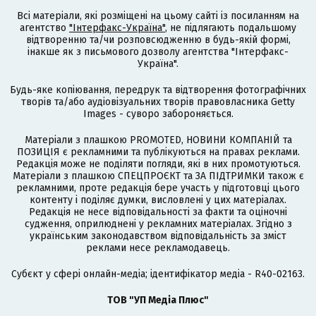
Всі матеріали, які розміщені на цьому сайті із посиланням на
агентство
"Інтерфакс-Україна"
, не підлягають подальшому
відтворенню та/чи розповсюдженню в будь-якій формі,
інакше як з письмового дозволу агентства "Інтерфакс-
Україна".
Будь-яке копіювання, передрук та відтворення фотографічних
творів та/або аудіовізуальних творів правовласника Getty
Images - суворо забороняється.
Матеріали з плашкою PROMOTED, НОВИНИ КОМПАНІЙ та
ПОЗИЦІЯ є рекламними та публікуються на правах реклами.
Редакція може не поділяти погляди, які в них промотуються.
Матеріали з плашкою СПЕЦПРОЄКТ та ЗА ПІДТРИМКИ також є
рекламними, проте редакція бере участь у підготовці цього
контенту і поділяє думки, висловлені у цих матеріалах.
Редакція не несе відповідальності за факти та оціночні
судження, оприлюднені у рекламних матеріалах. Згідно з
українським законодавством відповідальність за зміст
реклами несе рекламодавець.
Cубєкт у сфері онлайн-медіа; ідентифікатор медіа - R40-02163.
ТОВ "УП Медіа Плюс"