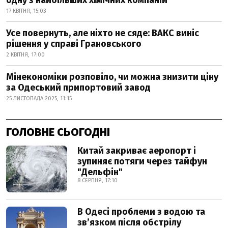
одну з найбільших хімічних компаній
17 КВІТНЯ, 15:03
Усе повернуть, але ніхто не сяде: ВАКС виніс
рішення у справі Грановського
2 КВІТНЯ, 17:00
Мінекономіки розповіло, чи можна знизити ціну
за Одеський припортовий завод
25 ЛИСТОПАДА 2025, 11:15
ГОЛОВНЕ СЬОГОДНІ
Китай закриває аеропорт і
зупиняє потяги через тайфун
"Дельфін"
8 СЕРПНЯ, 17:10
В Одесі проблеми з водою та
звʼязком після обстрілу