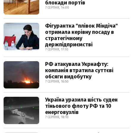
блокади портів
7 СЕРПНЯ, 14:00
Фігурантка "плівок Міндіча"
отримала керівну посаду в
стратегічному
держпідприємстві
7 СЕРПНЯ, 17:10
РФ атакувала Укрнафту:
компанія втратила суттєві
обсяги видобутку
7 СЕРПНЯ, 16:50
Україна уразила шість суден
тіньового флоту РФ та 10
енерговузлів
7 СЕРПНЯ, 18:10