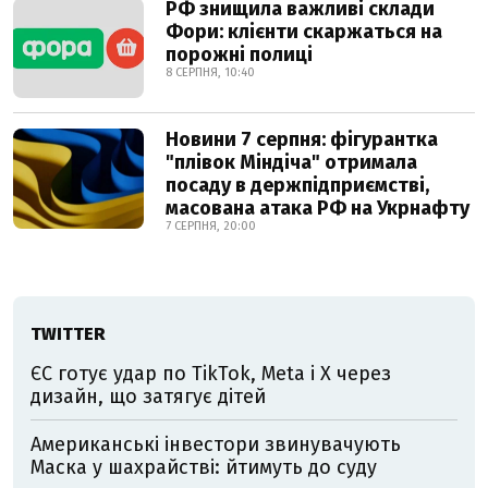
РФ знищила важливі склади
Фори: клієнти скаржаться на
порожні полиці
8 СЕРПНЯ, 10:40
Новини 7 серпня: фігурантка
"плівок Міндіча" отримала
посаду в держпідприємстві,
масована атака РФ на Укрнафту
7 СЕРПНЯ, 20:00
TWITTER
ЄС готує удар по TikTok, Meta і X через
дизайн, що затягує дітей
Американські інвестори звинувачують
Маска у шахрайстві: йтимуть до суду