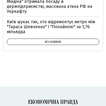
Міндіча" отримала посаду в
держпідприємстві, масована атака РФ на
Укрнафту
Київ шукає тих, хто відремонтує метро між
"Тараса Шевченко" і "Почайною" за 1,76
мільярда
ВСІ НОВИНИ