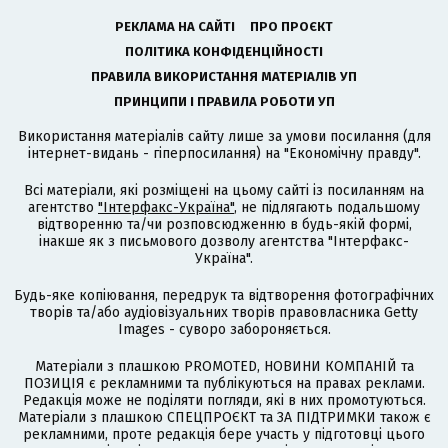
РЕКЛАМА НА САЙТІ
ПРО ПРОЄКТ
ПОЛІТИКА КОНФІДЕНЦІЙНОСТІ
ПРАВИЛА ВИКОРИСТАННЯ МАТЕРІАЛІВ УП
ПРИНЦИПИ І ПРАВИЛА РОБОТИ УП
Використання матеріалів сайту лише за умови посилання (для
інтернет-видань - гіперпосилання) на "Економічну правду".
Всі матеріали, які розміщені на цьому сайті із посиланням на
агентство
"Інтерфакс-Україна"
, не підлягають подальшому
відтворенню та/чи розповсюдженню в будь-якій формі,
інакше як з письмового дозволу агентства "Інтерфакс-
Україна".
Будь-яке копіювання, передрук та відтворення фотографічних
творів та/або аудіовізуальних творів правовласника Getty
Images - суворо забороняється.
Матеріали з плашкою PROMOTED, НОВИНИ КОМПАНІЙ та
ПОЗИЦІЯ є рекламними та публікуються на правах реклами.
Редакція може не поділяти погляди, які в них промотуються.
Матеріали з плашкою СПЕЦПРОЄКТ та ЗА ПІДТРИМКИ також є
рекламними, проте редакція бере участь у підготовці цього