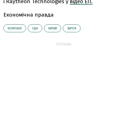
і Raytheon Technologies у
відео ЕП.
Економічна правда
КОМПАНІЇ
США
КИТАЙ
ЗБРОЯ
РЕКЛАМА: